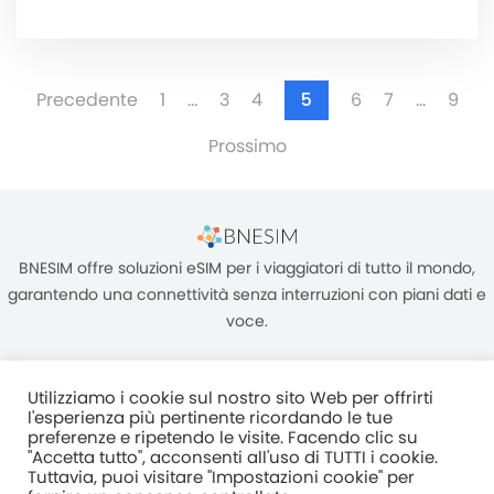
Precedente
1
…
3
4
5
6
7
…
9
Prossimo
BNESIM offre soluzioni eSIM per i viaggiatori di tutto il mondo,
garantendo una connettività senza interruzioni con piani dati e
voce.
Utilizziamo i cookie sul nostro sito Web per offrirti
l'esperienza più pertinente ricordando le tue
preferenze e ripetendo le visite. Facendo clic su
"Accetta tutto", acconsenti all'uso di TUTTI i cookie.
Unità C, 8/F, King Palace Plaza, NO:55 King Yip Street, Kwun Tong,
Tuttavia, puoi visitare "Impostazioni cookie" per
Kowloon, HONG KONG