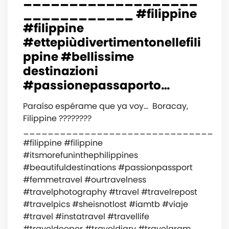
____________ #filippine
#filippine
#ettepiùdivertimentonellefili
ppine #bellissime
destinazioni
#passionepassaporto…
Paraíso espérame que ya voy… ️ Boracay,
Filippine ????????
_______________________________
#filippine #filippine
#itsmorefuninthephilippines
#beautifuldestinations #passionpassport
#femmetravel #ourtravelness
#travelphotography #travel #travelrepost
#travelpics #sheisnotlost #iamtb #viaje
#travel #instatravel #travellife
#traveldeeper #traveldiary #travelgram