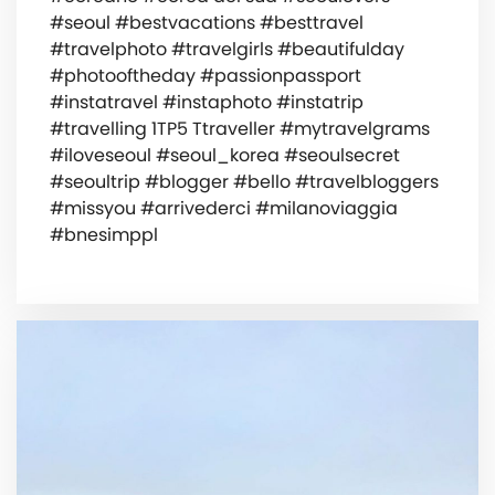
#seoul #bestvacations #besttravel
#travelphoto #travelgirls #beautifulday
#photooftheday #passionpassport
#instatravel #instaphoto #instatrip
#travelling 1TP5 Ttraveller #mytravelgrams
#iloveseoul #seoul_korea #seoulsecret
#seoultrip #blogger #bello #travelbloggers
#missyou #arrivederci #milanoviaggia
#bnesimppl