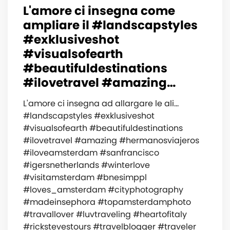
L'amore ci insegna come
ampliare il #landscapstyles
#exklusiveshot
#visualsofearth
#beautifuldestinations
#ilovetravel #amazing…
L'amore ci insegna ad allargare le ali...
#landscapstyles #exklusiveshot
#visualsofearth #beautifuldestinations
#ilovetravel #amazing #hermanosviajeros
#iloveamsterdam #sanfrancisco
#igersnetherlands #winterlove
#visitamsterdam #bnesimppl
#loves_amsterdam #cityphotography
#madeinsephora #topamsterdamphoto
#travallover #luvtraveling #heartofitaly
#rickstevestours #travelblogger #traveler