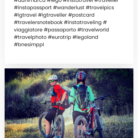
#danimarca #lego #instatravel #traveller
#instapassport #wanderlust #travelpics
#igtravel #igtraveller #postcard
#travelersnotebook #instatraveling #
viaggiatore #passaporto #travelworld
#travelphoto #eurotrip #legoland
#bnesimppl