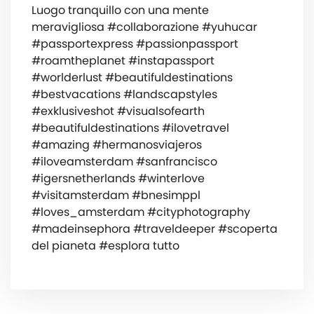
Luogo tranquillo con una mente
meravigliosa #collaborazione #yuhucar
#passportexpress #passionpassport
#roamtheplanet #instapassport
#worlderlust #beautifuldestinations
#bestvacations #landscapstyles
#exklusiveshot #visualsofearth
#beautifuldestinations #ilovetravel
#amazing #hermanosviajeros
#iloveamsterdam #sanfrancisco
#igersnetherlands #winterlove
#visitamsterdam #bnesimppl
#loves_amsterdam #cityphotography
#madeinsephora #traveldeeper #scoperta
del pianeta #esplora tutto