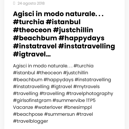
24 agosto 2018
Agisci in modo naturale. . .
#turchia #istanbul
#theoceon #justchillin
#beachbum #happydays
#instatravel #instatravelling
#igtravel…
Agisci in modo naturale. . . #turchia
#istanbul #theoceon #justchillin
#beachbum #happydays #instatravelling
#instatravelling #igtravel #mytravels
#travelling #travelling #travelphotography
#girlsofinstgram #summervibe 1TP5
Vacanze #waterlover #bnesimppl
#beachpose #summersun #travel
#travelblogger