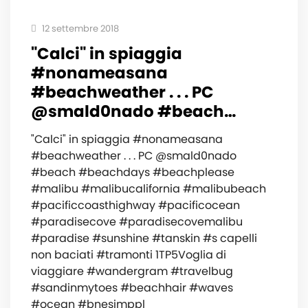
12 settembre 2018
"Calci" in spiaggia
#nonameasana
#beachweather . . . PC
@smald0nado #beach…
"Calci" in spiaggia #nonameasana
#beachweather . . . PC @smald0nado
#beach #beachdays #beachplease
#malibu #malibucalifornia #malibubeach
#pacificcoasthighway #pacificocean
#paradisecove #paradisecovemalibu
#paradise #sunshine #tanskin #s capelli
non baciati #tramonti 1TP5Voglia di
viaggiare #wandergram #travelbug
#sandinmytoes #beachhair #waves
#ocean #bnesimppl