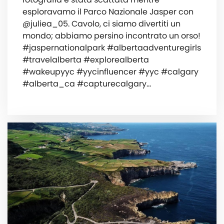
esploravamo il Parco Nazionale Jasper con
@juliea_05. Cavolo, ci siamo divertiti un
mondo; abbiamo persino incontrato un orso!
#jaspernationalpark #albertaadventuregirls
#travelalberta #explorealberta
#wakeupyyc #yycinfluencer #yyc #calgary
#alberta_ca #capturecalgary…