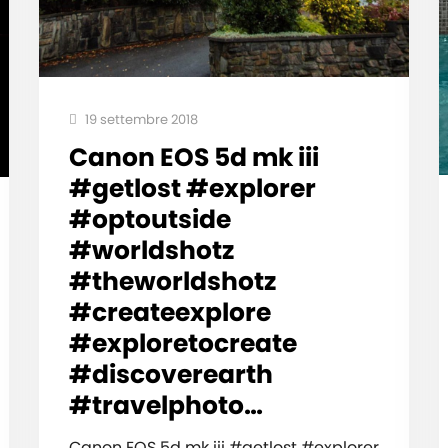
19 settembre 2018
Canon EOS 5d mk iii
#getlost #explorer
#optoutside
#worldshotz
#theworldshotz
#createexplore
#exploretocreate
#discoverearth
#travelphoto…
Canon EOS 5d mk iii #getlost #explorer