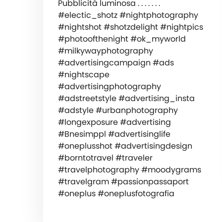
Pubblicità luminosa . . . . . . .
#electic_shotz #nightphotography
#nightshot #shotzdelight #nightpics
#photoofthenight #ok_myworld
#milkywayphotography
#advertisingcampaign #ads
#nightscape
#advertisingphotography
#adstreetstyle #advertising_insta
#adstyle #urbanphotography
#longexposure #advertising
#Bnesimppl #advertisinglife
#oneplusshot #advertisingdesign
#borntotravel #traveler
#travelphotography #moodygrams
#travelgram #passionpassaport
#oneplus #oneplusfotografia