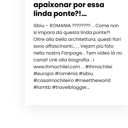
apaixonar por essa
linda ponte?!…
Sibiu – ROMANIA ???????? . . Come non
si impara da questa linda ponte?!
Oltre alla bella architettura, questi fiori
sono affascinanti… . . Vejam più foto
nella nostra Fanpage. . Tem video lá no
canal! Link alla biografia. . ℹ️
www.ihmochilei.com . . #ihmochilei
#europa #romênia #sibiu
#casalmochileiro #meettheworld
#iamtb #travelblogger…