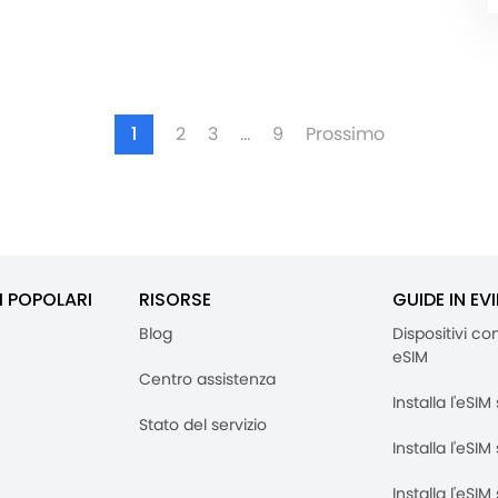
1
2
3
…
9
Prossimo
I POPOLARI
RISORSE
GUIDE IN EV
Blog
Dispositivi co
eSIM
Centro assistenza
Installa l'eSI
Stato del servizio
Installa l'eSIM
Installa l'eSI