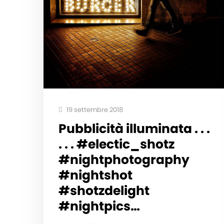
19 settembre 2018
Pubblicità illuminata . . .
. . . #electic_shotz
#nightphotography
#nightshot
#shotzdelight
#nightpics…