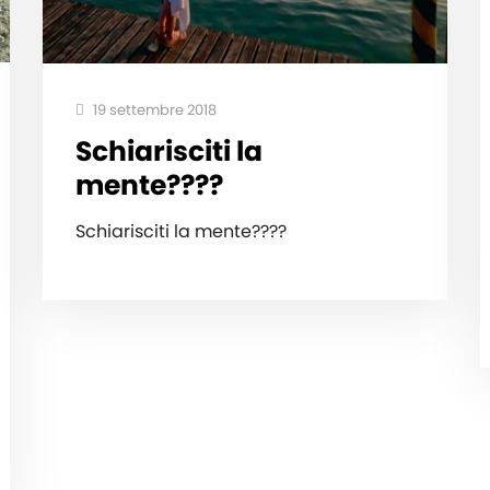
19 settembre 2018
Schiarisciti la
mente????‍️
Schiarisciti la mente????‍️