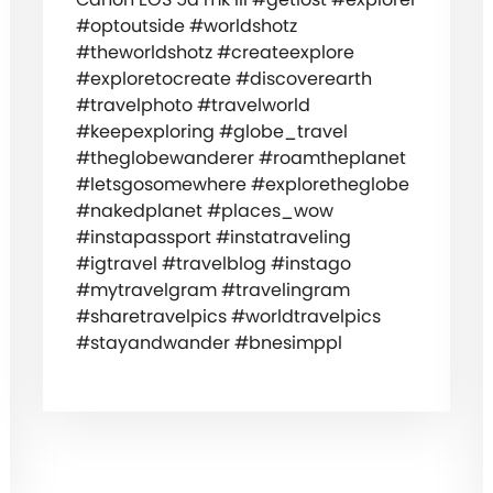
#optoutside #worldshotz
#theworldshotz #createexplore
#exploretocreate #discoverearth
#travelphoto #travelworld
#keepexploring #globe_travel
#theglobewanderer #roamtheplanet
#letsgosomewhere #exploretheglobe
#nakedplanet #places_wow
#instapassport #instatraveling
#igtravel #travelblog #instago
#mytravelgram #travelingram
#sharetravelpics #worldtravelpics
#stayandwander #bnesimppl