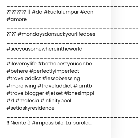
___________________________________
???????? || #da #kualalumpur #con
#amore
️___________________________________
???? #mondaysdonsuckyourlifedoes
___________________________________
#seeyousomewhereintheworld
___________________________________
#ilovemylife #bethebestyoucanbe
#behere #perfectlyimperfect
#traveladdict #lessobsessing
#moreliving #traveladdict #iamtb
#travelblogger #jetset #bnesimppl
#kl #malesia #infinitypool
#setiaskyresidence
___________________________________
‼️ Niente è #impossibile. La parola…