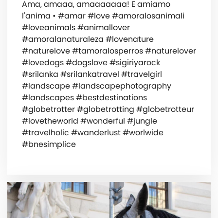
Ama, amaaa, amaaaaaaa! E amiamo
l'anima • #amar #love #amoralosanimali
#loveanimals #animallover
#amoralanaturaleza #lovenature
#naturelove #tamoralosperros #naturelover
#lovedogs #dogslove #sigiriyarock
#srilanka #srilankatravel #travelgirl
#landscape #landscapephotography
#landscapes #bestdestinations
#globetrotter #globetrotting #globetrotteur
#lovetheworld #wonderful #jungle
#travelholic #wanderlust #worlwide
#bnesimplice