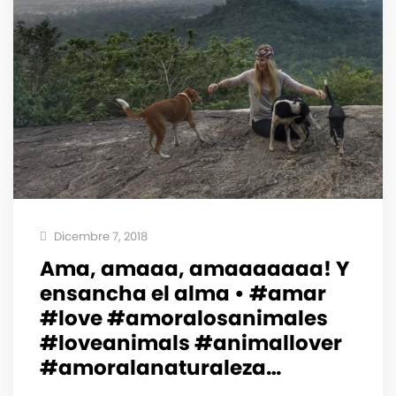
Dicembre 7, 2018
Ama, amaaa, amaaaaaaa! Y
ensancha el alma • #amar
#love #amoralosanimales
#loveanimals #animallover
#amoralanaturaleza…