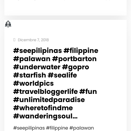
Dicembre 7, 2018
#seepilipinas #filippine
#palawan #portbarton
#underwater #gopro
#starfish #sealife
#worldpics
#travelbloggerlife #fun
#unlimitedparadise
#wheretofindme
#wanderingsoul…
#seepilipinas #filippine #palawan