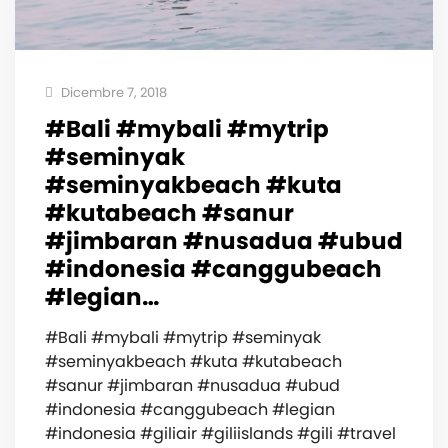
Dicembre 7, 2018
#Bali #mybali #mytrip
#seminyak
#seminyakbeach #kuta
#kutabeach #sanur
#jimbaran #nusadua #ubud
#indonesia #canggubeach
#legian…
#Bali #mybali #mytrip #seminyak
#seminyakbeach #kuta #kutabeach
#sanur #jimbaran #nusadua #ubud
#indonesia #canggubeach #legian
#indonesia #giliair #giliislands #gili #travel