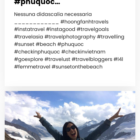
#phuquoc…
Nessuna didascalia necessaria
____________ #hoongfanhtravels
#instatravel #instagood #travelgoals
#travelasia #travelphotography #travelling
#sunset #beach #phuquoc
#checkinphuquoc #checkinvietnam
#goexplore #travelust #travelbloggers #l4l
#femmetravel #sunsetonthebeach