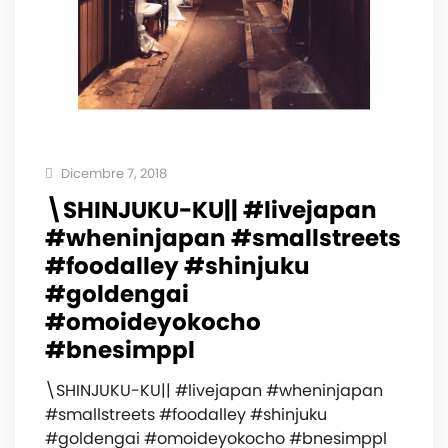
Dicembre 7, 2018
\SHINJUKU-KU|| #livejapan
#wheninjapan #smallstreets
#foodalley #shinjuku
#goldengai
#omoideyokocho
#bnesimppl
\SHINJUKU-KU|| #livejapan #wheninjapan
#smallstreets #foodalley #shinjuku
#goldengai #omoideyokocho #bnesimppl