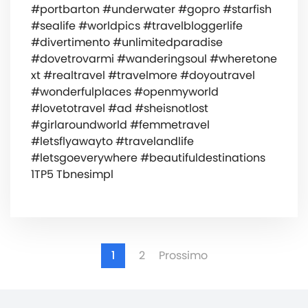
#portbarton #underwater #gopro #starfish
#sealife #worldpics #travelbloggerlife
#divertimento #unlimitedparadise
#dovetrovarmi #wanderingsoul #wheretone
xt #realtravel #travelmore #doyoutravel
#wonderfulplaces #openmyworld
#lovetotravel #ad #sheisnotlost
#girlaroundworld #femmetravel
#letsflyawayto #travelandlife
#letsgoeverywhere #beautifuldestinations
1TP5 Tbnesimpl
1
2
Prossimo