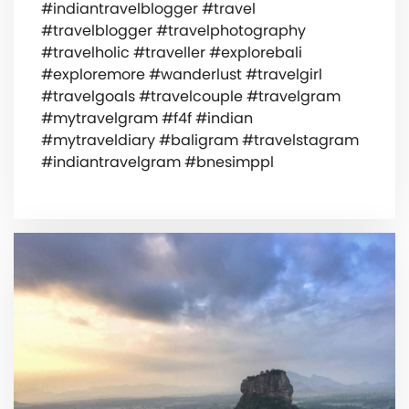
#indiantravelblogger #travel
#travelblogger #travelphotography
#travelholic #traveller #explorebali
#exploremore #wanderlust #travelgirl
#travelgoals #travelcouple #travelgram
#mytravelgram #f4f #indian
#mytraveldiary #baligram #travelstagram
#indiantravelgram #bnesimppl