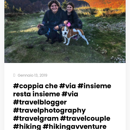
Gennaio 13, 2019
#coppia che #via #insieme
resta insieme #via
#travelblogger
#travelphotography
#travelgram #travelcouple
#hiking #hikingavventure