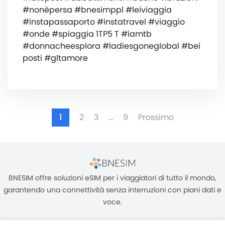
#nonèpersa #bnesimppl #leiviaggia
#instapassaporto #instatravel #viaggio
#onde #spiaggia 1TP5 T #iamtb
#donnacheesplora #ladiesgoneglobal #bei
posti #gltamore
1
2
3
…
9
Prossimo
BNESIM offre soluzioni eSIM per i viaggiatori di tutto il mondo,
garantendo una connettività senza interruzioni con piani dati e
voce.