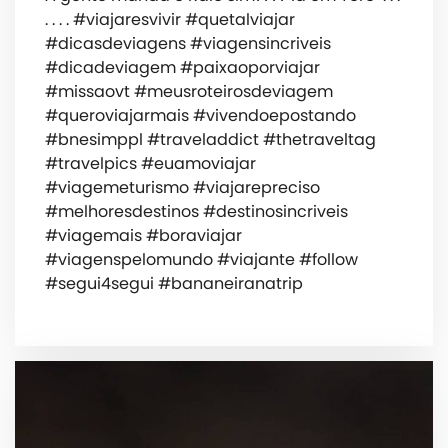
. . . . #viajaresvivir #quetalviajar
#dicasdeviagens #viagensincriveis
#dicadeviagem #paixaoporviajar
#missaovt #meusroteirosdeviagem
#queroviajarmais #vivendoepostando
#bnesimppl #traveladdict #thetraveltag
#travelpics #euamoviajar
#viagemeturismo #viajarepreciso
#melhoresdestinos #destinosincriveis
#viagemais #boraviajar
#viagenspelomundo #viajante #follow
#segui4segui #bananeiranatrip