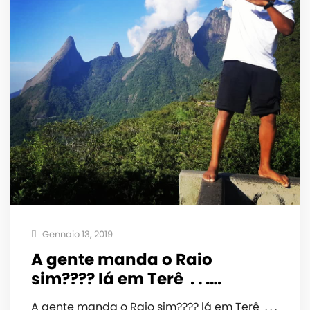
Gennaio 13, 2019
A gente manda o Raio
sim???? lá em Terê ️ . . .…
A gente manda o Raio sim???? lá em Terê ️ . . .