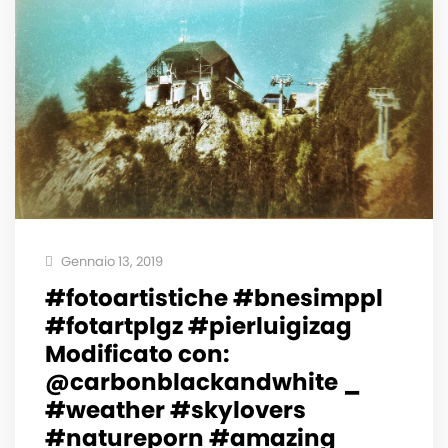
Gennaio 13, 2019
#fotoartistiche #bnesimppl
#fotartplgz #pierluigizag
Modificato con:
@carbonblackandwhite _
#weather #skylovers
#natureporn #amazing