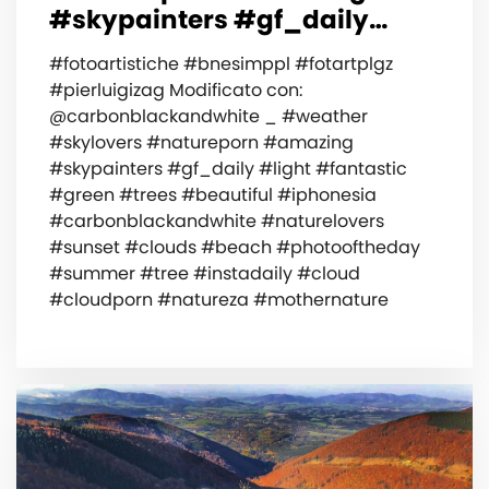
#skypainters #gf_daily…
#fotoartistiche #bnesimppl #fotartplgz
#pierluigizag Modificato con:
@carbonblackandwhite _ #weather
#skylovers #natureporn #amazing
#skypainters #gf_daily #light #fantastic
#green #trees #beautiful #iphonesia
#carbonblackandwhite #naturelovers
#sunset #clouds #beach #photooftheday
#summer #tree #instadaily #cloud
#cloudporn #natureza #mothernature