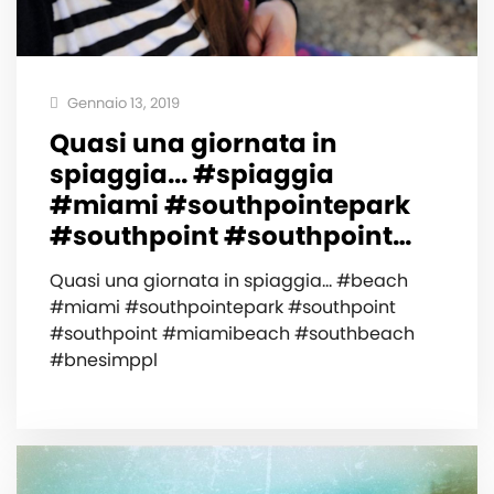
Gennaio 13, 2019
Quasi una giornata in
spiaggia... #spiaggia
#miami #southpointepark
#southpoint #southpoint…
Quasi una giornata in spiaggia... #beach
#miami #southpointepark #southpoint
#southpoint #miamibeach #southbeach
#bnesimppl