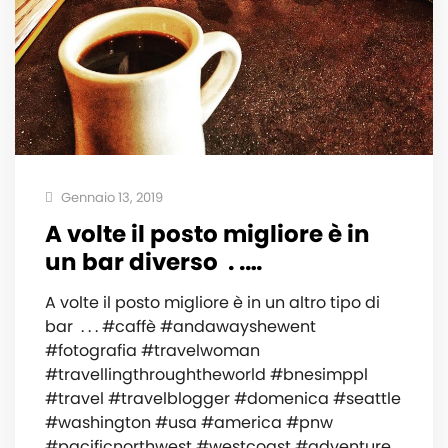
Gennaio 13, 2019
A volte il posto migliore è in
un bar diverso ️ . .…
A volte il posto migliore è in un altro tipo di
bar ️ . . . #caffè #andawayshewent
#fotografia #travelwoman
#travellingthroughtheworld #bnesimppl
#travel #travelblogger #domenica #seattle
#washington #usa #america #pnw
#pacificnorthwest #westcoast #adventure