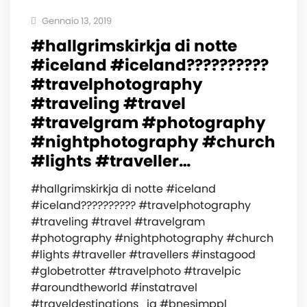
Gennaio 13, 2019
#hallgrimskirkja di notte
#iceland #iceland??????????
#travelphotography
#traveling #travel
#travelgram #photography
#nightphotography #church
#lights #traveller…
#hallgrimskirkja di notte #iceland
#iceland?????????? #travelphotography
#traveling #travel #travelgram
#photography #nightphotography #church
#lights #traveller #travellers #instagood
#globetrotter #travelphoto #travelpic
#aroundtheworld #instatravel
#traveldestinations_ig #bnesimppl