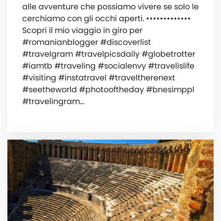
alle avventure che possiamo vivere se solo le
cerchiamo con gli occhi aperti. •••••••••••••
‍️Scopri il mio viaggio in giro per
#romanianblogger #discoverlist
#travelgram #travelpicsdaily #globetrotter
#iamtb #traveling #socialenvy #travelislife
#visiting #instatravel #traveltherenext
#seetheworld #photooftheday #bnesimppl
#travelingram…