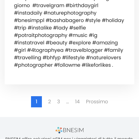
giorno ️ #travelgram #birthdaygirl
#instadaily #naturephotography
#bnesimppl #bashabagero #style #holiday
#trip #instalike #lady #selfie
#potraitphotography #music #ig
#instatravel #beauty #explore #amazing
#girl #4tographyea #travelblogger #family
#travelling #bhfyp #lifestyle #naturelovers
#photographer #followme #likeforlikes .
1
2
3
…
14
Prossimo
BNESIM offre soluzioni eSIM per i viaggiatori di tutto il mondo,