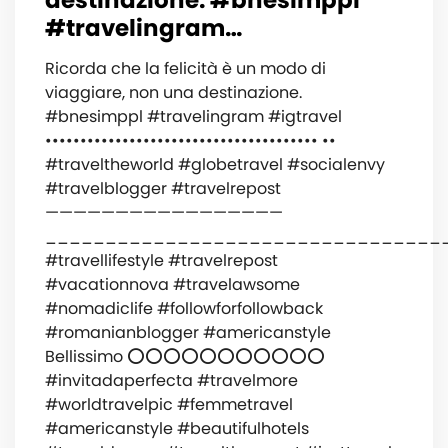
destinazione. #bnesimppl
#travelingram…
Ricorda che la felicità è un modo di
viaggiare, non una destinazione.
#bnesimppl #travelingram #igtravel
••••••••••••••••••••••••••••••••••••••• ••
#traveltheworld #globetravel #socialenvy
#travelblogger #travelrepost
—————————————————
_________________________________
#travellifestyle #travelrepost
#vacationnova #travelawsome
#nomadiclife #followforfollowback
#romanianblogger #americanstyle
Bellissimo ⭕️⭕️⭕️⭕️⭕️⭕️⭕️⭕️⭕️⭕️⭕️
#invitadaperfecta #travelmore
#worldtravelpic #femmetravel
#americanstyle #beautifulhotels