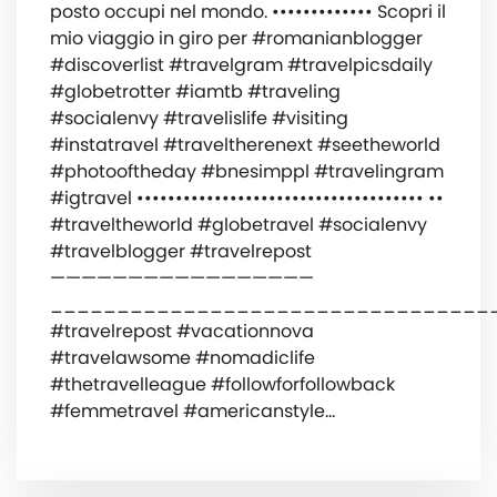
posto occupi nel mondo. ••••••••••••• ‍️Scopri il
mio viaggio in giro per #romanianblogger
#discoverlist #travelgram #travelpicsdaily
#globetrotter #iamtb #traveling
#socialenvy #travelislife #visiting
#instatravel #traveltherenext #seetheworld
#photooftheday #bnesimppl #travelingram
#igtravel ••••••••••••••••••••••••••••••••••••• ••
#traveltheworld #globetravel #socialenvy
#travelblogger #travelrepost
—————————————————
_________________________________
#travelrepost #vacationnova
#travelawsome #nomadiclife
#thetravelleague #followforfollowback
#femmetravel #americanstyle…