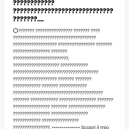
????????????
?????????????????????????????
???????.…
⭕️??????? ???????????????? ??????? ????
????????????????????????????????????
??????????????????? ???????????????? ???????
???????????????? ???????
????????????????????????,
???????????????????? ????????????
?????????????????????????????????????
??????????????????? ??????? ???????
???????????? ??????? ????????????
???????????????????????????????????????
??????? ???????????? ???????????????? ???????
???????????????? ??????? ????????????????
???????????????? ????????????????
???????????? ????????????????
????????????????. •••••••••••••• ‍️Scopri il mio