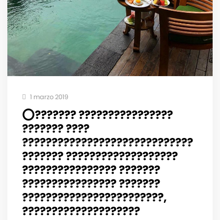
1 marzo 2019
⭕️??????? ????????????????
??????? ????
?????????????????????????????
??????? ???????????????????
???????????????? ???????
???????????????? ???????
????????????????????????,
????????????????????