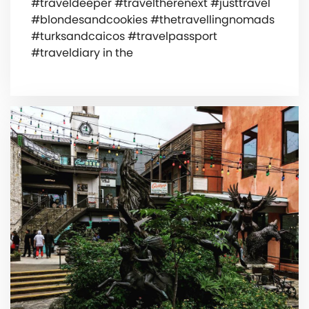
#traveldeeper #traveltherenext #justtravel
#blondesandcookies #thetravellingnomads
#turksandcaicos #travelpassport
#traveldiary ️in the