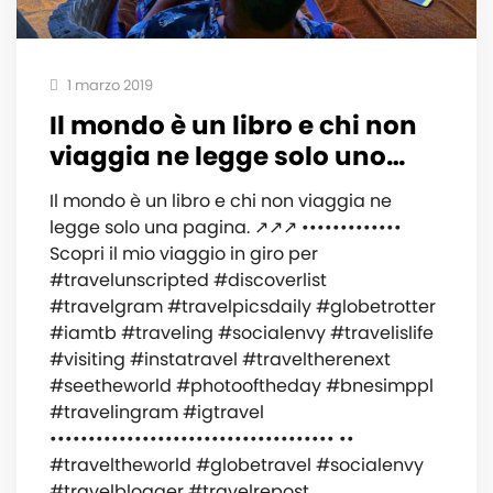
1 marzo 2019
️Il mondo è un libro e chi non
viaggia ne legge solo uno…
️Il mondo è un libro e chi non viaggia ne
legge solo una pagina. ↗️↗️↗️ •••••••••••••
‍️Scopri il mio viaggio in giro per
#travelunscripted #discoverlist
#travelgram #travelpicsdaily #globetrotter
#iamtb #traveling #socialenvy #travelislife
#visiting #instatravel #traveltherenext
#seetheworld #photooftheday #bnesimppl
#travelingram #igtravel
••••••••••••••••••••••••••••••••••••• ••
#traveltheworld #globetravel #socialenvy
#travelblogger #travelrepost