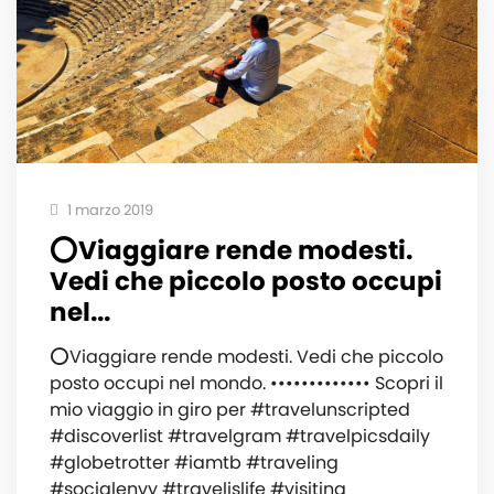
1 marzo 2019
⭕️Viaggiare rende modesti.
Vedi che piccolo posto occupi
nel...
⭕️Viaggiare rende modesti. Vedi che piccolo
posto occupi nel mondo. ••••••••••••• ‍️Scopri il
mio viaggio in giro per #travelunscripted
#discoverlist #travelgram #travelpicsdaily
#globetrotter #iamtb #traveling
#socialenvy #travelislife #visiting