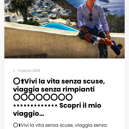
1 marzo 2019
⭕️⬆️Vivi la vita senza scuse,
viaggia senza rimpianti
⭕️⭕️⭕️⭕️⭕️⭕️⭕️⭕️
••••••••••••• ‍️Scopri il mio
viaggio…
⭕️⬆️Vivi la vita senza scuse, viaggia senza