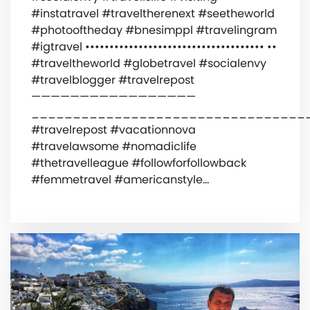
#instatravel #traveltherenext #seetheworld
#photooftheday #bnesimppl #travelingram
#igtravel ••••••••••••••••••••••••••••••••••••• ••
#traveltheworld #globetravel #socialenvy
#travelblogger #travelrepost
—————————————————
_________________________________
#travelrepost #vacationnova
#travelawsome #nomadiclife
#thetravelleague #followforfollowback
#femmetravel #americanstyle…