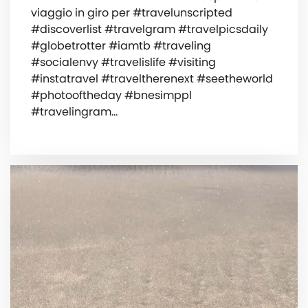
viaggio in giro per #travelunscripted
#discoverlist #travelgram #travelpicsdaily
#globetrotter #iamtb #traveling
#socialenvy #travelislife #visiting
#instatravel #traveltherenext #seetheworld
#photooftheday #bnesimppl
#travelingram…