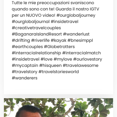
Tutte le mie preoccupazioni svaniscono
quando sono con te! Guarda il nostro IGTV
per un NUOVO video! #ourglobaljourney
#ourglobaljournal #insidetravel
#creativetravelcouples
#BaganaraIslandResort #wanderlust
#drifting #riverlife #kayak #bnesimppl
#earthcouples #Globetrotters
#interracialrelationship #interracialmatch
#insidetravel #love #mylove #ourlovestory
#mycaptain #hisqueen #travelawesome
#travelstory #travelstoriesworld
#wanderers