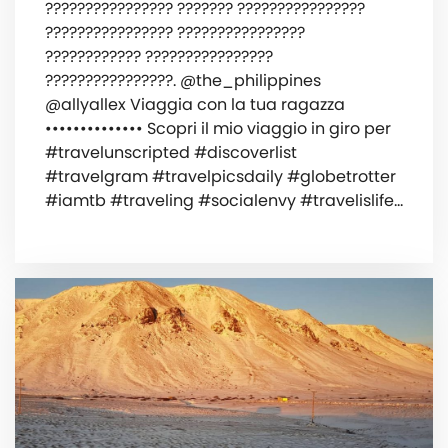
???????????????? ??????? ????????????????
???????????????? ????????????????
???????????? ????????????????
????????????????. @the_philippines
@allyallex Viaggia con la tua ragazza
•••••••••••••• ‍️Scopri il mio viaggio in giro per
#travelunscripted #discoverlist
#travelgram #travelpicsdaily #globetrotter
#iamtb #traveling #socialenvy #travelislife…