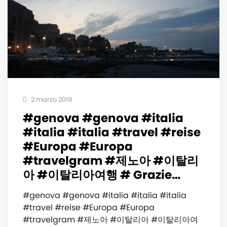
2 marzo 2019
#genova #genova #italia
#italia #italia #travel #reise
#Europa #Europa
#travelgram #제노아 #이탈리
아 #이탈리아여행 # Grazie…
#genova #genova #italia #italia #italia
#travel #reise #Europa #Europa
#travelgram #제노아 #이탈리아 #이탈리아여