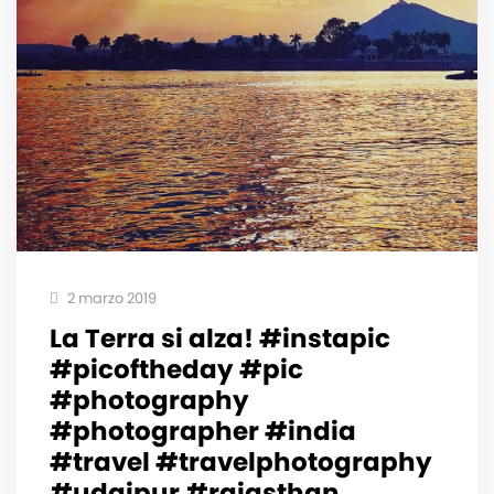
2 marzo 2019
La Terra si alza! #instapic
#picoftheday #pic
#photography
#photographer #india
#travel #travelphotography
#udaipur #rajasthan