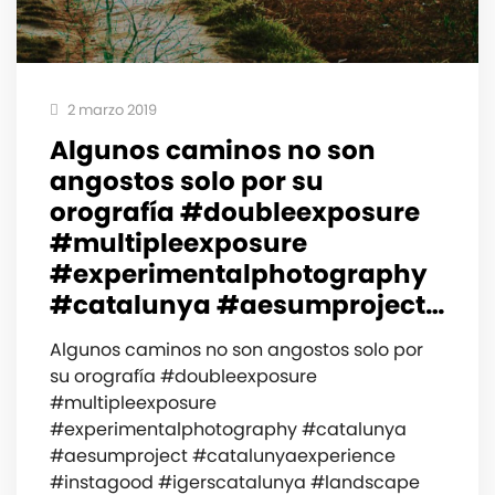
2 marzo 2019
Algunos caminos no son
angostos solo por su
orografía #doubleexposure
#multipleexposure
#experimentalphotography
#catalunya #aesumproject…
Algunos caminos no son angostos solo por
su orografía #doubleexposure
#multipleexposure
#experimentalphotography #catalunya
#aesumproject #catalunyaexperience
#instagood #igerscatalunya #landscape