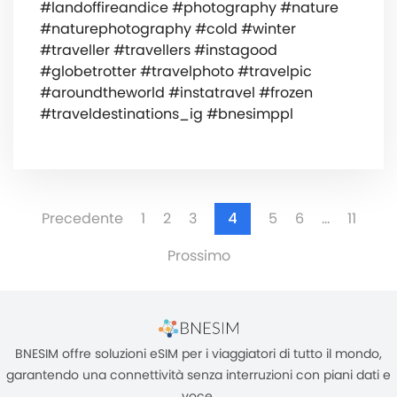
#landoffireandice #photography #nature
#naturephotography #cold #winter
#traveller #travellers #instagood
#globetrotter #travelphoto #travelpic
#aroundtheworld #instatravel #frozen
#traveldestinations_ig #bnesimppl
Precedente
1
2
3
4
5
6
…
11
Prossimo
BNESIM offre soluzioni eSIM per i viaggiatori di tutto il mondo,
garantendo una connettività senza interruzioni con piani dati e
voce.