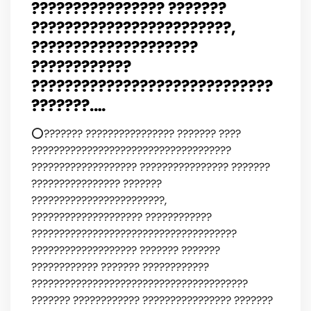
???????????????? ???????
????????????????????????,
????????????????????
????????????
?????????????????????????????
???????.…
⭕️??????? ???????????????? ??????? ????
????????????????????????????????????
??????????????????? ???????????????? ???????
???????????????? ???????
????????????????????????,
???????????????????? ????????????
?????????????????????????????????????
??????????????????? ??????? ???????
???????????? ??????? ????????????
???????????????????????????????????????
??????? ???????????? ???????????????? ???????