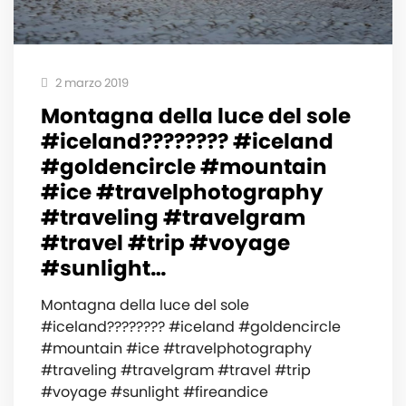
2 marzo 2019
Montagna della luce del sole
#iceland???????? #iceland
#goldencircle #mountain
#ice #travelphotography
#traveling #travelgram
#travel #trip #voyage
#sunlight…
Montagna della luce del sole
#iceland???????? #iceland #goldencircle
#mountain #ice #travelphotography
#traveling #travelgram #travel #trip
#voyage #sunlight #fireandice