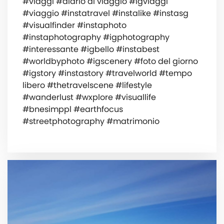
#viaggi #diario di viaggio #igviaggi
#viaggio #instatravel #instalike #instasg
#visualfinder #instaphoto
#instaphotography #igphotography
#interessante #igbello #instabest
#worldbyphoto #igscenery #foto del giorno
#igstory #instastory #travelworld #tempo
libero #thetravelscene #lifestyle
#wanderlust #wxplore #visuallife
#bnesimppl #earthfocus
#streetphotography #matrimonio