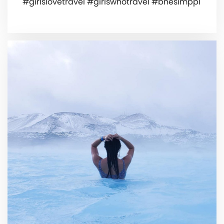
#girlslovetravel #girlswhotravel #bnesimppl