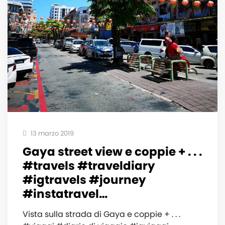
13 marzo 2019
Gaya street view e coppie +️️ . . .
#travels #traveldiary
#igtravels #journey
#instatravel…
Vista sulla strada di Gaya e coppie +️️ . . .