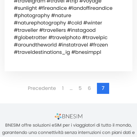
#travelgram #travel #trip #voyage
#sunlight #fireandice #landoffireandice
#photography #nature
#naturephotography #cold #winter
#traveller #travellers #instagood
#globetrotter #travelphoto #travelpic
#aroundtheworld #instatravel #frozen
#traveldestinations_ig #bnesimppl
Precedente
1
…
5
6
7
BNESIM offre soluzioni eSIM per i viaggiatori di tutto il mondo,
garantendo una connettività senza interruzioni con piani dati e