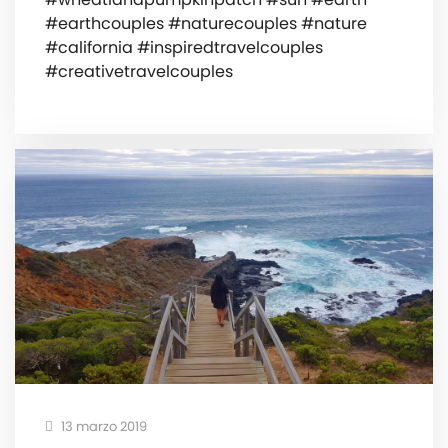
#earthcouples #naturecouples #nature
#california #inspiredtravelcouples
#creativetravelcouples
13 marzo 2019