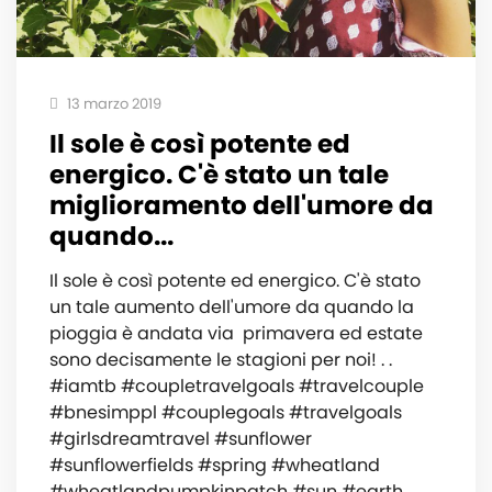
13 marzo 2019
Il sole è così potente ed
energico. C'è stato un tale
miglioramento dell'umore da
quando...
Il sole è così potente ed energico. C'è stato
un tale aumento dell'umore da quando la
pioggia è andata via ️ primavera ed estate
sono decisamente le stagioni per noi! . .
#iamtb #coupletravelgoals #travelcouple
#bnesimppl #couplegoals #travelgoals
#girlsdreamtravel #sunflower
#sunflowerfields #spring #wheatland
#wheatlandpumpkinpatch #sun #earth