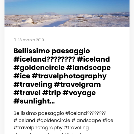
13 marzo 2019
Bellissimo paesaggio
#iceland???????? #iceland
#goldencircle #landscape
#ice #travelphotography
#traveling #travelgram
#travel #trip #voyage
#sunlight…
Bellissimo paesaggio #iceland????????
#iceland #goldencircle #landscape #ice
#travelphotography #traveling