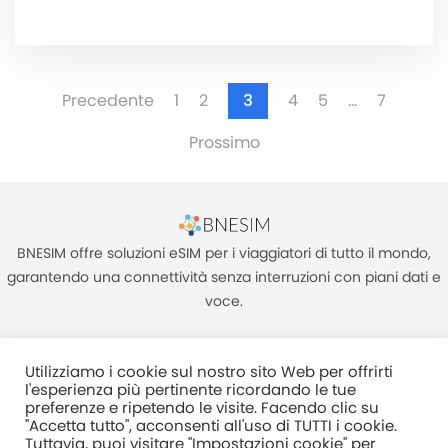
Precedente
1
2
3
4
5
…
7
Prossimo
BNESIM offre soluzioni eSIM per i viaggiatori di tutto il mondo,
garantendo una connettività senza interruzioni con piani dati e
voce.
Utilizziamo i cookie sul nostro sito Web per offrirti
l'esperienza più pertinente ricordando le tue
preferenze e ripetendo le visite. Facendo clic su
"Accetta tutto", acconsenti all'uso di TUTTI i cookie.
Unità C, 8/F, King Palace Plaza, NO:55 King Yip Street, Kwun Tong,
Tuttavia, puoi visitare "Impostazioni cookie" per
Kowloon, HONG KONG