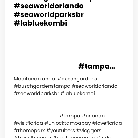
#seaworldorlando
#seaworldparksbr
#labluekombi
⠀⠀⠀⠀⠀⠀⠀⠀⠀⠀⠀⠀⠀
⠀⠀⠀⠀⠀⠀⠀⠀⠀⠀⠀⠀⠀
⠀⠀⠀⠀⠀⠀⠀⠀⠀⠀⠀⠀⠀
⠀⠀⠀⠀⠀⠀⠀⠀⠀⠀⠀⠀⠀
⠀⠀⠀⠀⠀⠀⠀⠀⠀⠀⠀⠀ #tampa…
Meditando ando ‍️ #buschgardens
#buschgardenstampa #seaworldorlando
#seaworldparksbr #labluekombi
⠀⠀⠀⠀⠀⠀⠀⠀⠀⠀⠀⠀⠀ ⠀⠀⠀⠀⠀⠀⠀⠀⠀⠀⠀⠀⠀
⠀⠀⠀⠀⠀⠀⠀⠀⠀⠀⠀⠀⠀ ⠀⠀⠀⠀⠀⠀⠀⠀⠀⠀⠀⠀⠀
⠀⠀⠀⠀⠀⠀⠀⠀⠀⠀⠀⠀ #tampa #orlando
#visitflorida #unlocktampabay #loveflorida
#themepark #youtubers #vloggers
#travelblogger #youtubecreator #india