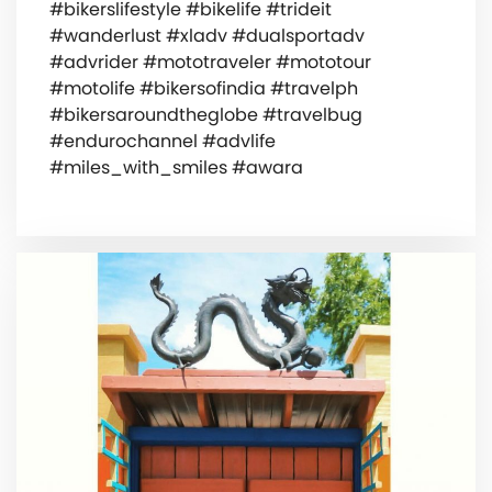
#bikerslifestyle #bikelife #trideit
#wanderlust #xladv #dualsportadv
#advrider #mototraveler #mototour
#motolife #bikersofindia #travelph
#bikersaroundtheglobe #travelbug
#endurochannel #advlife
#miles_with_smiles #awara