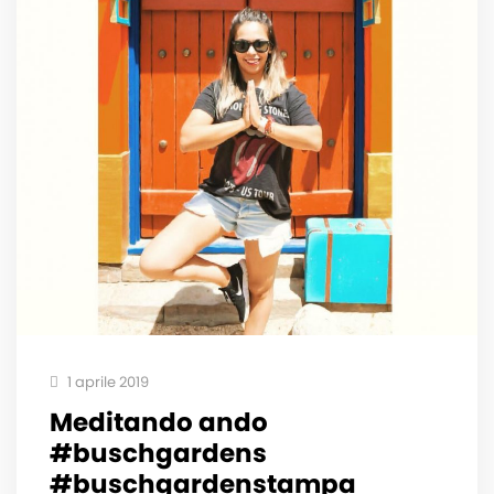
1 aprile 2019
Meditando ando ‍️
#buschgardens
#buschgardenstampa