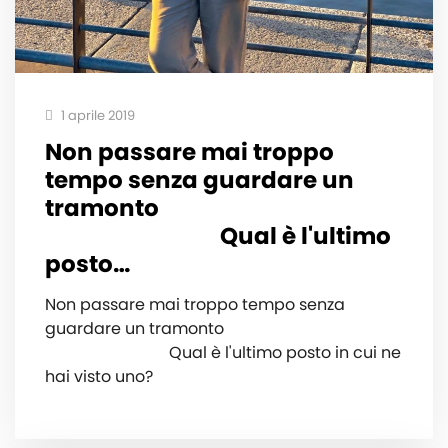
1 aprile 2019
Non passare mai troppo
tempo senza guardare un
tramonto ⠀⠀⠀⠀⠀⠀⠀⠀⠀
⠀⠀⠀⠀⠀⠀⠀⠀⠀⠀ Qual è l'ultimo
posto…
Non passare mai troppo tempo senza
guardare un tramonto ⠀⠀⠀⠀⠀⠀⠀⠀⠀
⠀⠀⠀⠀⠀⠀⠀⠀⠀⠀ Qual è l'ultimo posto in cui ne
hai visto uno?