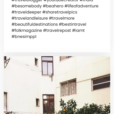
#besomebody #beahero #lifeofadventure
#traveldeeper #sharetravelpics
#travelandleisure #travelmore
#beautifuldestinations #bestintravel
#folkmagazine #travelrepost #iamt
#bnesimppl