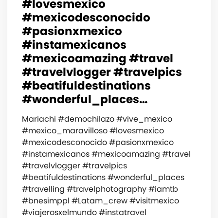
#lovesmexico
#mexicodesconocido
#pasionxmexico
#instamexicanos
#mexicoamazing #travel
#travelvlogger #travelpics
#beatifuldestinations
#wonderful_places…
Mariachi #demochilazo #vive_mexico
#mexico_maravilloso #lovesmexico
#mexicodesconocido #pasionxmexico
#instamexicanos #mexicoamazing #travel
#travelvlogger #travelpics
#beatifuldestinations #wonderful_places
#travelling #travelphotography #iamtb
#bnesimppl #Latam_crew #visitmexico
#viajerosxelmundo #instatravel