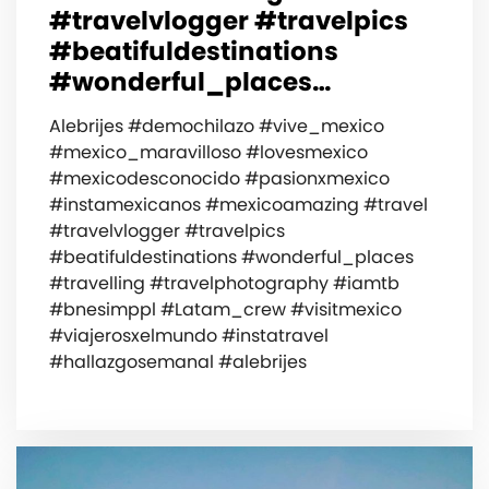
#travelvlogger #travelpics
#beatifuldestinations
#wonderful_places…
Alebrijes #demochilazo #vive_mexico
#mexico_maravilloso #lovesmexico
#mexicodesconocido #pasionxmexico
#instamexicanos #mexicoamazing #travel
#travelvlogger #travelpics
#beatifuldestinations #wonderful_places
#travelling #travelphotography #iamtb
#bnesimppl #Latam_crew #visitmexico
#viajerosxelmundo #instatravel
#hallazgosemanal #alebrijes