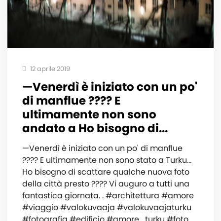
12 aprile 2019
—Venerdì è iniziato con un po'
di manflue ???? E
ultimamente non sono
andato a Ho bisogno di...
—Venerdì è iniziato con un po' di manflue
???? E ultimamente non sono stato a Turku...
Ho bisogno di scattare qualche nuova foto
della città presto ???? Vi auguro a tutti una
fantastica giornata. . #architettura #amore
#viaggio #valokuvaaja #valokuvaajaturku
#fotografia #edificio #amore_turku #foto