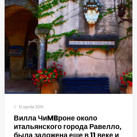
12 aprile 2019
Вилла ЧиMBроне около
итальянского города Равелло,
была заложена еще в 11 веке и