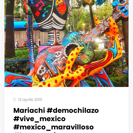
12 aprile 2019
Mariachi #demochilazo
#vive_mexico
#mexico_maravilloso