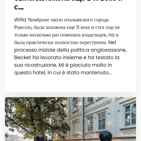
с…
Willa Чимброне около итальянского города
Равелло, была заложена еще 11 веке и стех пор не
только несколько раз поменяла владельцев, no и
была практически полностью перестроена. Nel
processo iniziale della politica anglosassone,
Becket ha lavorato insieme e ha testato la
sua ricostruzione. Mi è piaciuto molto in
questo hotel, in cui è stato mantenuto…