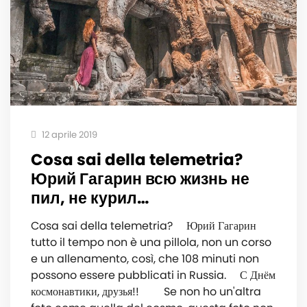
12 aprile 2019
Cosa sai della telemetria? ⠀
Юрий Гагарин всю жизнь не
пил, не курил…
Cosa sai della telemetria? ⠀ Юрий Гагарин
tutto il tempo non è una pillola, non un corso
e un allenamento, così, che 108 minuti non
possono essere pubblicati in Russia. ⠀ С Днём
космонавтики, друзья!! ⠀ ⠀ Se non ho un'altra