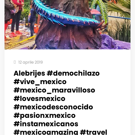
12 aprile 2019
Alebrijes #demochilazo
#vive_mexico
#mexico_maravilloso
#lovesmexico
#mexicodesconocido
#pasionxmexico
#instamexicanos
#mexicoamazing #travel