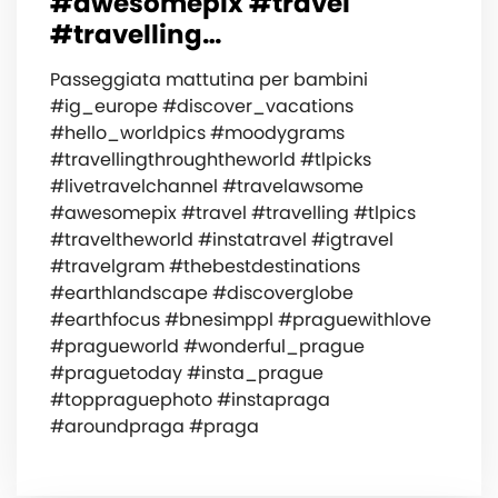
#awesomepix #travel
#travelling…
Passeggiata mattutina per bambini
#ig_europe #discover_vacations
#hello_worldpics #moodygrams
#travellingthroughtheworld #tlpicks
#livetravelchannel #travelawsome
#awesomepix #travel #travelling #tlpics
#traveltheworld #instatravel #igtravel
#travelgram #thebestdestinations
#earthlandscape #discoverglobe
#earthfocus #bnesimppl #praguewithlove
#pragueworld #wonderful_prague
#praguetoday #insta_prague
#toppraguephoto #instapraga
#aroundpraga #praga