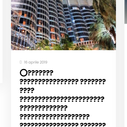
16 aprile 2019
⭕️???????
???????????????? ???????
????
???????????????????????
?????????????
???????????????????
???????????????? ???????