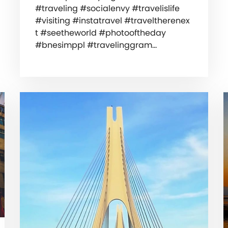
#traveling #socialenvy #travelislife
#visiting #instatravel #traveltherenex
t #seetheworld #photooftheday
#bnesimppl #travelinggram…