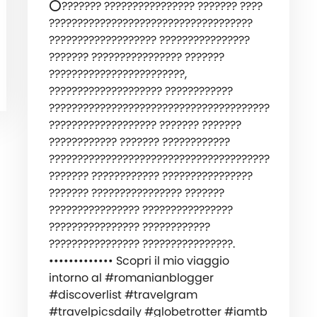
⭕️??????? ???????????????? ??????? ????
????????????????????????????????????
??????????????????? ????????????????
??????? ???????????????? ???????
????????????????????????,
???????????????????? ????????????
???????????????????????????????????????
??????????????????? ??????? ???????
???????????? ??????? ????????????
???????????????????????????????????????
??????? ???????????? ????????????????
??????? ???????????????? ???????
???????????????? ????????????????
???????????????? ????????????
???????????????? ????????????????.
••••••••••••• ‍️Scopri il mio viaggio
intorno al #romanianblogger
#discoverlist #travelgram
#travelpicsdaily #globetrotter #iamtb