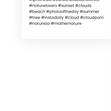
#naturelovers #sunset #clouds
#beach #photooftheday #summer
#tree #instadaily #cloud #cloudporn
#natureza #mothernature