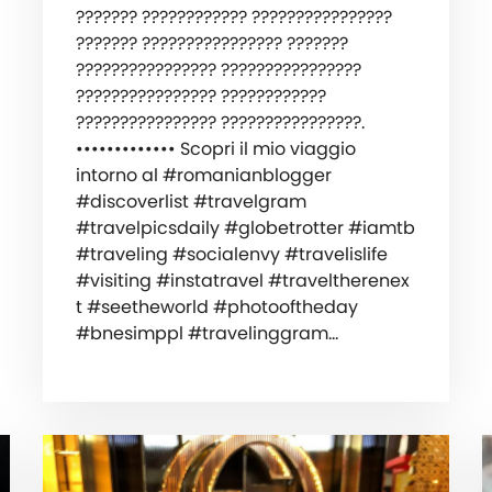
??????? ???????????? ????????????????
??????? ???????????????? ???????
???????????????? ????????????????
???????????????? ????????????
???????????????? ????????????????.
••••••••••••• ‍️Scopri il mio viaggio
intorno al #romanianblogger
#discoverlist #travelgram
#travelpicsdaily #globetrotter #iamtb
#traveling #socialenvy #travelislife
#visiting #instatravel #traveltherenex
t #seetheworld #photooftheday
#bnesimppl #travelinggram…