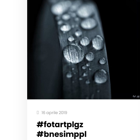
16 aprile 2019
#fotartplgz
#bnesimppl