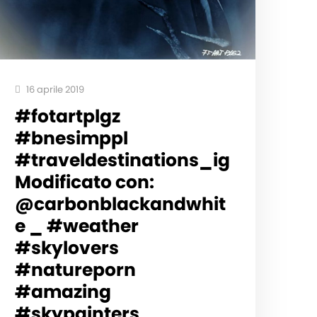
16 aprile 2019
#fotartplgz
#bnesimppl
#traveldestinations_ig
Modificato con:
@carbonblackandwhit
e _ #weather
#skylovers
#natureporn
#amazing
#skypainters