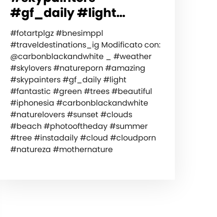
#gf_daily #light…
#fotartplgz #bnesimppl
#traveldestinations_ig Modificato con:
@carbonblackandwhite _ #weather
#skylovers #natureporn #amazing
#skypainters #gf_daily #light
#fantastic #green #trees #beautiful
#iphonesia #carbonblackandwhite
#naturelovers #sunset #clouds
#beach #photooftheday #summer
#tree #instadaily #cloud #cloudporn
#natureza #mothernature