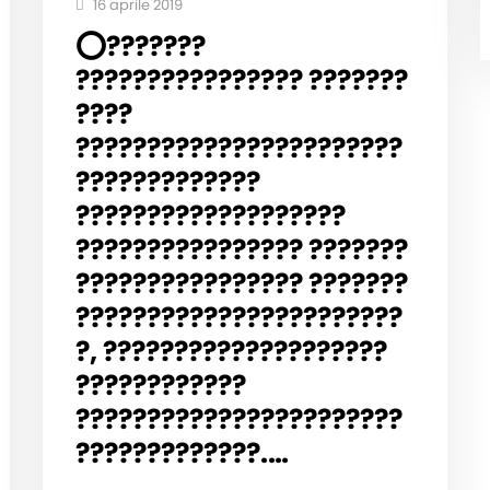
16 aprile 2019
⭕️???????
???????????????? ???????
????
???????????????????????
?????????????
???????????????????
???????????????? ???????
???????????????? ???????
???????????????????????
?, ????????????????????
????????????
???????????????????????
?????????????.…