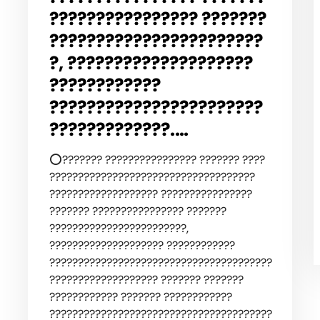
???????????????? ???????
???????????????????????
?, ????????????????????
????????????
???????????????????????
?????????????.…
⭕️??????? ???????????????? ??????? ????
????????????????????????????????????
??????????????????? ????????????????
??????? ???????????????? ???????
????????????????????????,
???????????????????? ????????????
???????????????????????????????????????
??????????????????? ??????? ???????
???????????? ??????? ????????????
???????????????????????????????????????