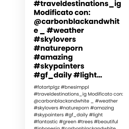
#traveldestinations_ig
Modificato con:
@carbonblackandwhit
e _ #weather
#skylovers
#natureporn
#amazing
#skypainters
#gf_daily #light…
#fotartplgz #bnesimppl
#traveldestinations_ig Modificato con:
@carbonblackandwhite _ #weather
#skylovers #natureporn #amazing
#skypainters #gf_daily #light
#fantastic #green #trees #beautiful
#iphonesia #carbonblackandwhite