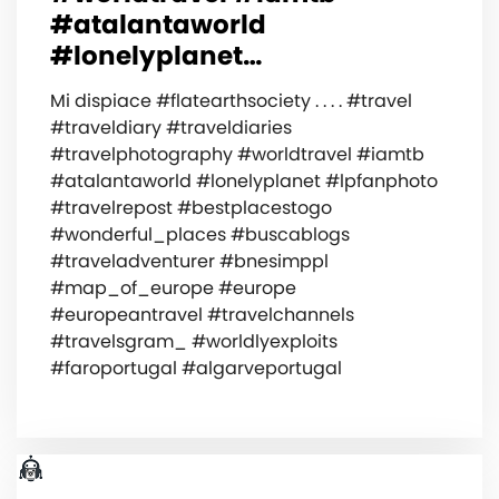
#atalantaworld
#lonelyplanet…
Mi dispiace #flatearthsociety ️. . . . #travel
#traveldiary #traveldiaries
#travelphotography #worldtravel #iamtb
#atalantaworld #lonelyplanet #lpfanphoto
#travelrepost #bestplacestogo
#wonderful_places #buscablogs
#traveladventurer #bnesimppl
#map_of_europe #europe
#europeantravel #travelchannels
#travelsgram_ #worldlyexploits
#faroportugal #algarveportugal