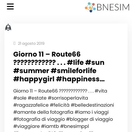
21 agosto 2019
Giorno 11 – Route66
️????????????️ . . . #life #sun
#summer #smileforlife
#happygirl #happiness…
Giorno 11 – Route66 ️????????????️ . . . #vita
#sole #estate #sorrisoperlavita
#ragazzafelice #felicità #belledestinazioni
#amante della fotografia #iamo i viaggi
#fotografia di viaggio #blogger di viaggio
#viaggiare #iamtb #bnesimppl