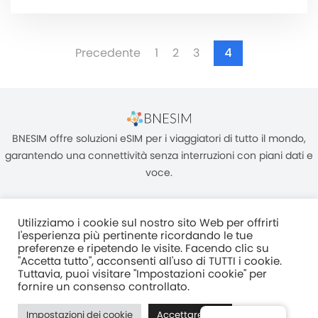
Precedente
1
2
3
4
BNESIM offre soluzioni eSIM per i viaggiatori di tutto il mondo,
garantendo una connettività senza interruzioni con piani dati e
voce.
Utilizziamo i cookie sul nostro sito Web per offrirti
l'esperienza più pertinente ricordando le tue
preferenze e ripetendo le visite. Facendo clic su
"Accetta tutto", acconsenti all'uso di TUTTI i cookie.
Unità C, 8/F, King Palace Plaza, NO:55 King Yip Street, Kwun Tong,
Tuttavia, puoi visitare "Impostazioni cookie" per
Kowloon, HONG KONG
fornire un consenso controllato.
2017–2025 BNESIM LIMITED Tutti i diritti riservati
Impostazioni dei cookie
Accettare tutti
Normativa Sulla Privacy
Termini e condizioni
Fair Use Policy