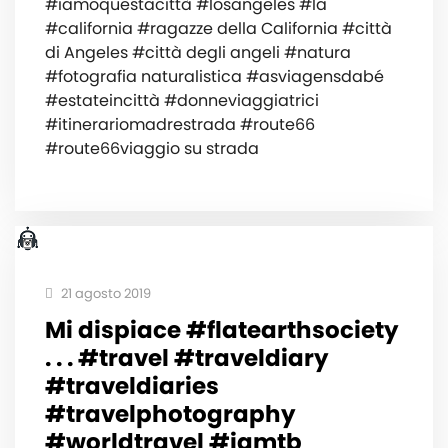
#iamoquestacittà #losangeles #la
#california #ragazze della California #città
di Angeles #città degli angeli #natura
#fotografia naturalistica #asviagensdabé
#estateincittà #donneviaggiatrici
#itinerariomadrestrada #route66
#route66viaggio su strada
21 agosto 2019
Mi dispiace #flatearthsociety
️. . . #travel #traveldiary
#traveldiaries
#travelphotography
#worldtravel #iamtb