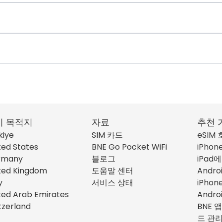
기 목적지
자료
추천 
kiye
SIM 카드
eSIM
ted States
BNE Go Pocket WiFi
iPhon
rmany
블로그
iPad에
ted Kingdom
도움말 센터
Andro
y
서비스 상태
iPho
ted Arab Emirates
Andro
tzerland
BNE 앱
드 관