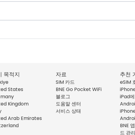
기 목적지
자료
추천 
kiye
SIM 카드
eSIM
ted States
BNE Go Pocket WiFi
iPhon
rmany
블로그
iPad에
ted Kingdom
도움말 센터
Andro
y
서비스 상태
iPho
ted Arab Emirates
Andro
tzerland
BNE 앱
드 관