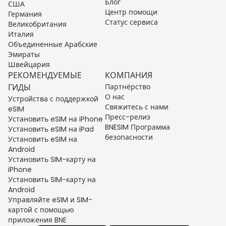
Блог
США
Центр помощи
Германия
Статус сервиса
Великобритания
Италия
Объединенные Арабские
Эмираты
Швейцария
РЕКОМЕНДУЕМЫЕ
КОМПАНИЯ
ГИДЫ
Партнёрство
О нас
Устройства с поддержкой
Свяжитесь с нами
eSIM
Пресс-релиз
Установить eSIM на iPhone
BNESIM Программа
Установить eSIM на iPad
безопасности
Установить eSIM на
Android
Установить SIM-карту на
iPhone
Установить SIM-карту на
Android
Управляйте eSIM и SIM-
картой с помощью
приложения BNE