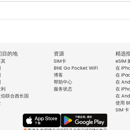
门目的地
资源
精选
耳其
SIM卡
eSIM
国
BNE Go Pocket WiFi
在 iPh
国
博客
在 iPa
国
帮助中心
在 And
大利
服务状态
在 iPh
拉伯联合酋长国
在 And
士
使用 B
SIM 卡