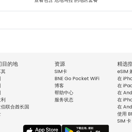
查看包含 危地马拉 的地区套餐
门目的地
资源
精选
耳其
SIM卡
eSIM
国
BNE Go Pocket WiFi
在 iPh
国
博客
在 iPa
国
帮助中心
在 And
大利
服务状态
在 iPh
拉伯联合酋长国
在 And
士
使用 B
SIM 卡