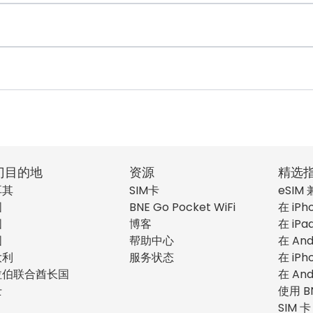
门目的地
资源
精选
耳其
SIM卡
eSIM
国
BNE Go Pocket WiFi
在 iPh
国
博客
在 iPa
国
帮助中心
在 And
大利
服务状态
在 iPh
拉伯联合酋长国
在 And
士
使用 B
SIM 卡