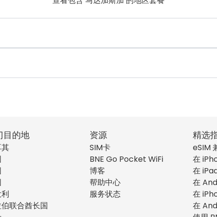
查看包含 马达加斯加 的地区套餐
门目的地
资源
精选
耳其
SIM卡
eSIM
国
BNE Go Pocket WiFi
在 iPh
国
博客
在 iPa
国
帮助中心
在 And
大利
服务状态
在 iPh
拉伯联合酋长国
在 And