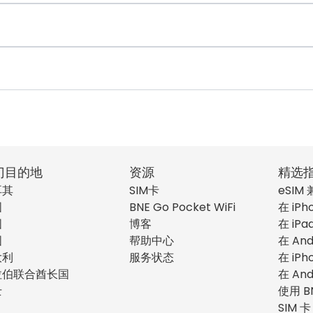
门目的地
资源
精选
耳其
SIM卡
eSIM
国
BNE Go Pocket WiFi
在 iPh
国
博客
在 iPa
国
帮助中心
在 And
大利
服务状态
在 iPh
拉伯联合酋长国
在 And
士
使用 B
SIM 卡