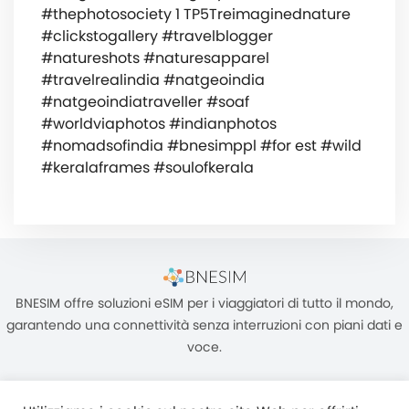
#thephotosociety 1 TP5Treimaginednature
#clickstogallery #travelblogger
#natureshots #naturesapparel
#travelrealindia #natgeoindia
#natgeoindiatraveller #soaf
#worldviaphotos #indianphotos
#nomadsofindia #bnesimppl #for est #wild
#keralaframes #soulofkerala
BNESIM offre soluzioni eSIM per i viaggiatori di tutto il mondo,
garantendo una connettività senza interruzioni con piani dati e
voce.