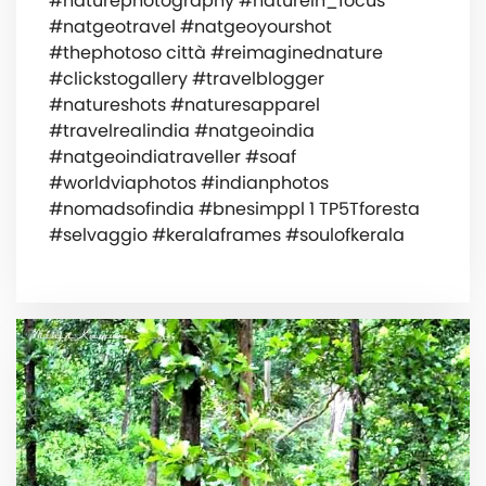
#naturephotography #naturein_focus
#natgeotravel #natgeoyourshot
#thephotoso città #reimaginednature
#clickstogallery #travelblogger
#natureshots #naturesapparel
#travelrealindia #natgeoindia
#natgeoindiatraveller #soaf
#worldviaphotos #indianphotos
#nomadsofindia #bnesimppl 1 TP5Tforesta
#selvaggio #keralaframes #soulofkerala