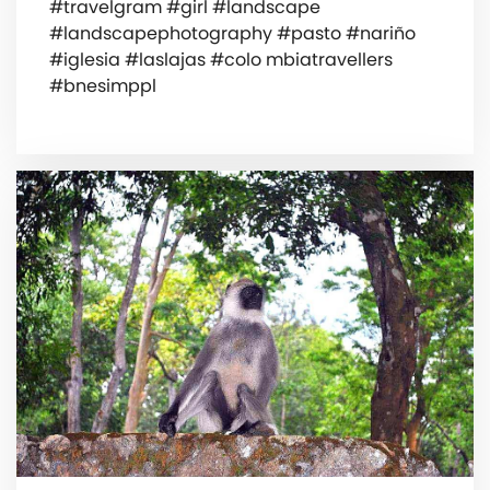
#travelgram #girl #landscape
#landscapephotography #pasto #nariño
#iglesia #laslajas #colo mbiatravellers
#bnesimppl