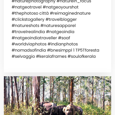
#naturephotography #naturein_focus
#natgeotravel #natgeoyourshot
#thephotoso città #reimaginednature
#clickstogallery #travelblogger
#natureshots #naturesapparel
#travelrealindia #natgeoindia
#natgeoindiatraveller #soaf
#worldviaphotos #indianphotos
#nomadsofindia #bnesimppl 1 TP5Tforesta
#selvaggio #keralaframes #soulofkerala