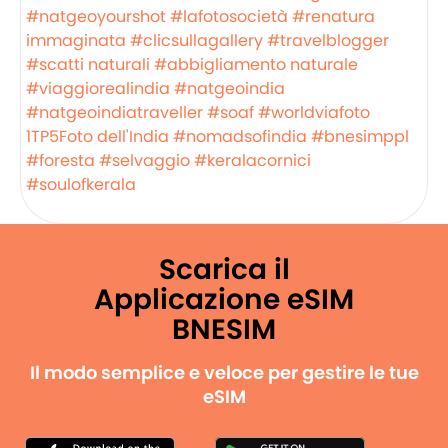
#natgeoyourshot
#lafotosocietà
#renatura
immaginata
#clicsullagallery
#travelblogger
#scatti naturali
#abbigliamento naturale
#viaggiorealindia
#natgeoindia
#natgeoindiatraveller
#soaf
#worldviafoto
1TP5Foto dell'India
#nomadsofindia
#bnesimppl
#foresta
#selvaggio
#keralacornici
#soulofkerala
Scarica il
Applicazione eSIM
BNESIM
Il modo semplice e veloce per gestire le tue
eSIM