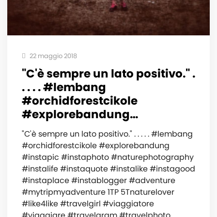
22 maggio 2018
"C'è sempre un lato positivo." .
. . . . #lembang
#orchidforestcikole
#explorebandung…
"C'è sempre un lato positivo." . . . . . #lembang
#orchidforestcikole #explorebandung
#instapic #instaphoto #naturephotography
#instalife #instaquote #instalike #instagood
#instaplace #instablogger #adventure
#mytripmyadventure 1TP 5Tnaturelover
#like4like #travelgirl #viaggiatore
#viaggiare #travelgram #travelphoto