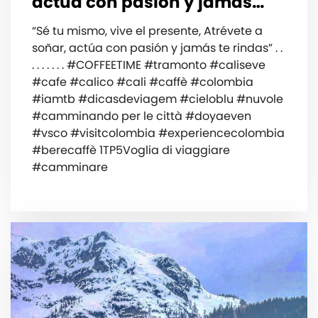
actúa con pasión y jamás…
“Sé tu mismo, vive el presente, Atrévete a
soñar, actúa con pasión y jamás te rindas” . .
. . . . . . . #COFFEETIME #tramonto #caliseve
#cafe #calico #cali #caffè #colombia
#iamtb #dicasdeviagem #cieloblu #nuvole
#camminando per le città #doyaeven
#vsco #visitcolombia #experiencecolombia
#berecaffè 1TP5Voglia di viaggiare
#camminare