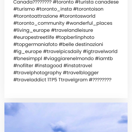
Canada???????? #toronto #turista canadese
#turismo #toronto_insta #torontoison
#torontoattrazione #torontosworld
#toronto_community #wonderful_places
#living_europe #travelandleisure
#europestreetlife #topberlinphoto
#topgermaniafoto #belle destinazioni
#ig_europe #travelpicsdaily #igtravelworld
#bnesimppl #viaggiarenelmondo #iamtb
#nofilter #instagood #instatravel
#travelphotography #travelblogger
#traveladdict 1TP5 Ttravelgram #????????