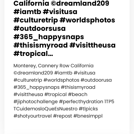
California ©️dreamland209
#iamtb #visitusa
#culturetrip #worldsphotos
#outdoorsusa
#365_happysnaps
#thisismyroad #visittheusa
#tropical…
Monterey, Cannery Row California
©️dreamland209 #iamtb #visitusa
#culturetrip #worldsphotos #outdoorusa
#365_happysnaps #thisismyroad
#visittheusa #tropical #beach
#jiphotochallenge #perfecthydration 1TP5
TCuidemosloQueEsNuestro #tlpicks
#shotyourtravel #repost #bnesimppl