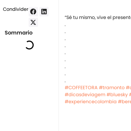
Condividere:
“Sé tu mismo, vive el presen
.
.
Sommario
.
.
.
.
.
.
.
#COFFEETORA
#tramonto
#c
#dicasdeviagem
#bluesky
#experiencecolombia
#ber