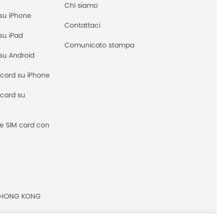
Chi siamo
M su iPhone
Contattaci
 su iPad
Comunicato stampa
M su Android
M card su iPhone
M card su
 e SIM card con
n, HONG KONG