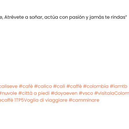
te, Atrévete a soñar, actúa con pasión y jamás te rindas”
aliseve
#cafè
#calico
#cali
#caffè
#colombia
#iamtb
#nuvole
#città a piedi
#doyaeven
#vsco
#visitalaColo
ecaffè
1TP5Voglia di viaggiare
#camminare