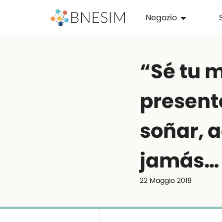
Negozio
“Sé tu m
present
soñar, 
jamás…
22 Maggio 2018