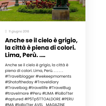
11 giugno 2018
Anche se il cielo è grigio,
la città è piena di colori.
Lima, Perù. .…
Anche se il cielo è grigio, la città è
piena di colori. Lima, Perù. . . . . . .
#Travelblogger #wekeepmoments
#Shotoftheday #Traveldiary
#Travelbag #travellife #TravelBug
#travelmore #Peru #LIMA #loBoTter
#aptured #P5Tp5TTOALDORE #PERU
#MA #loBoTter AVEL_MAGAZINE