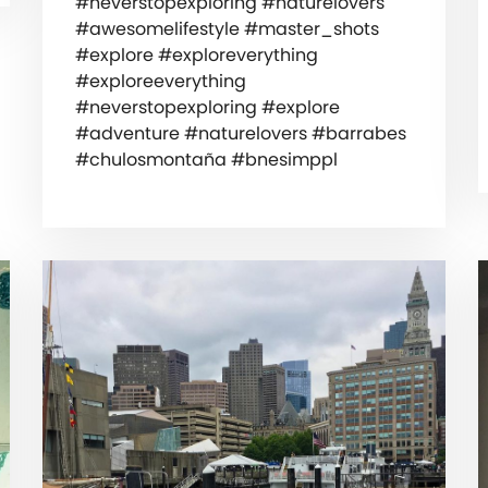
#neverstopexploring #naturelovers
#awesomelifestyle #master_shots
#explore #exploreverything
#exploreeverything
#neverstopexploring #explore
#adventure #naturelovers #barrabes
#chulosmontaña #bnesimppl