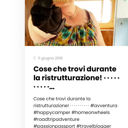
11 giugno 2018
Cose che trovi durante
la ristrutturazione! · · · · ·
· · · · ·…
Cose che trovi durante la
ristrutturazione! · · · · · · · · · · #avventura
#happycamper #homeonwheels
#roadtripadventure
#passionpassport #travelblogger