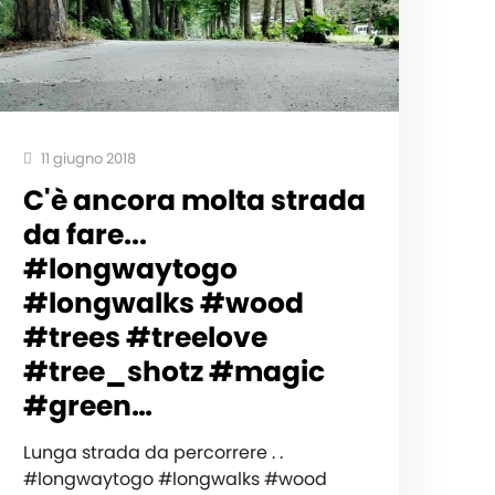
11 giugno 2018
C'è ancora molta strada
da fare...
#longwaytogo
#longwalks #wood
#trees #treelove
#tree_shotz #magic
#green…
Lunga strada da percorrere . .
#longwaytogo #longwalks #wood