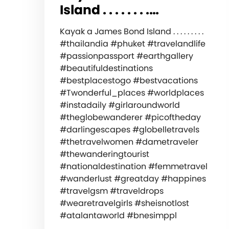
Island . . . . . . . .…
Kayak a James Bond Island . . . . . . . . .
#thailandia #phuket #travelandlife
#passionpassport #earthgallery
#beautifuldestinations
#bestplacestogo #bestvacations
#Twonderful_places #worldplaces
#instadaily #girlaroundworld
#theglobewanderer #picoftheday
#darlingescapes #globelletravels
#thetravelwomen #dametraveler
#thewanderingtourist
#nationaldestination #femmetravel
#wanderlust #greatday #happines
#travelgsm #traveldrops
#wearetravelgirls #sheisnotlost
#atalantaworld #bnesimppl