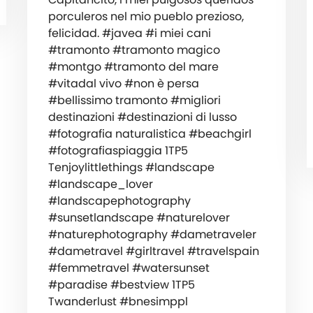
porculeros nel mio pueblo prezioso,
felicidad. #javea #i miei cani
#tramonto #tramonto magico
#montgo #tramonto del mare
#vitadal vivo #non è persa
#bellissimo tramonto #migliori
destinazioni #destinazioni di lusso
#fotografia naturalistica #beachgirl
#fotografiaspiaggia 1TP5
Tenjoylittlethings #landscape
#landscape_lover
#landscapephotography
#sunsetlandscape #naturelover
#naturephotography #dametraveler
#dametravel #girltravel #travelspain
#femmetravel #watersunset
#paradise #bestview 1TP5
Twanderlust #bnesimppl