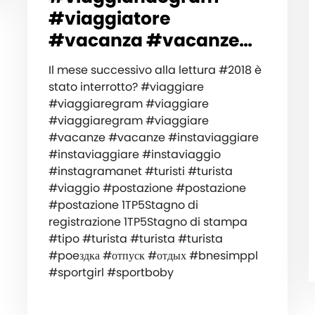
#viaggiatore
#vacanza #vacanze…
Il mese successivo alla lettura #2018 è
stato interrotto? #viaggiare
#viaggiaregram #viaggiare
#viaggiaregram #viaggiare
#vacanze #vacanze #instaviaggiare
#instaviaggiare #instaviaggio
#instagramanet #turisti #turista
#viaggio #postazione #postazione
#postazione 1TP5Stagno di
registrazione 1TP5Stagno di stampa
#tipo #turista #turista #turista
#poeздка #отпуск #отдых #bnesimppl
#sportgirl #sportboby