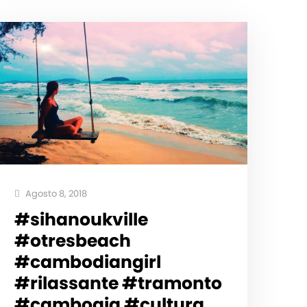
Agosto 8, 2018
#sihanoukville
#otresbeach
#cambodiangirl
#rilassante #tramonto
#cambogia #cultura