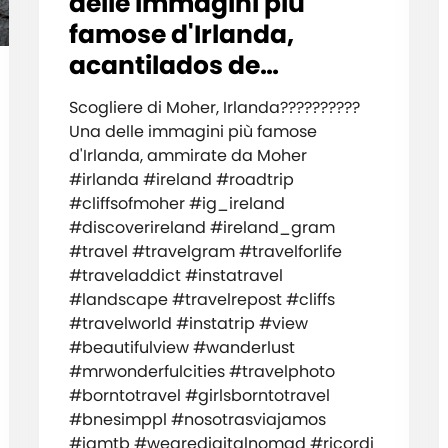
delle immagini più
famose d'Irlanda,
acantilados de…
Scogliere di Moher, Irlanda??????????
Una delle immagini più famose
d'Irlanda, ammirate da Moher
#irlanda #ireland #roadtrip
#cliffsofmoher #ig_ireland
#discoverireland #ireland_gram
#travel #travelgram #travelforlife
#traveladdict #instatravel
#landscape #travelrepost #cliffs
#travelworld #instatrip #view
#beautifulview #wanderlust
#mrwonderfulcities #travelphoto
#borntotravel #girlsborntotravel
#bnesimppl #nosotrasviajamos
#iamtb #wearedigitalnomad #ricordi