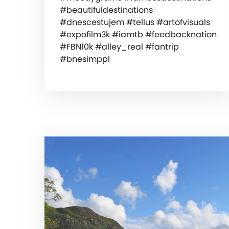
#beautifuldestinations
#dnescestujem #tellus #artofvisuals
#expofilm3k #iamtb #feedbacknation
#FBN10k #alley_real #fantrip
#bnesimppl