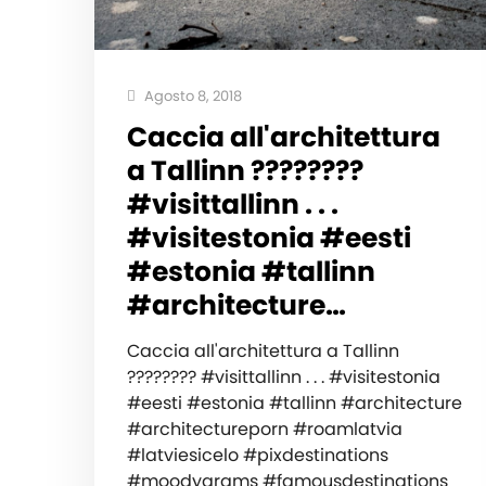
Agosto 8, 2018
Caccia all'architettura
a Tallinn ????????
#visittallinn . . .
#visitestonia #eesti
#estonia #tallinn
#architecture…
Caccia all'architettura a Tallinn
???????? #visittallinn . . . #visitestonia
#eesti #estonia #tallinn #architecture
#architectureporn #roamlatvia
#latviesicelo #pixdestinations
#moodygrams #famousdestinations