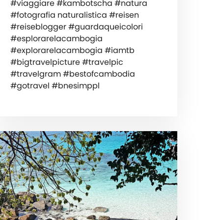
#viaggiare #kambotscha #natura
#fotografia naturalistica #reisen
#reiseblogger #guardaqueicolori
#esplorarelacambogia
#explorarelacambogia #iamtb
#bigtravelpicture #travelpic
#travelgram #bestofcambodia
#gotravel #bnesimppl