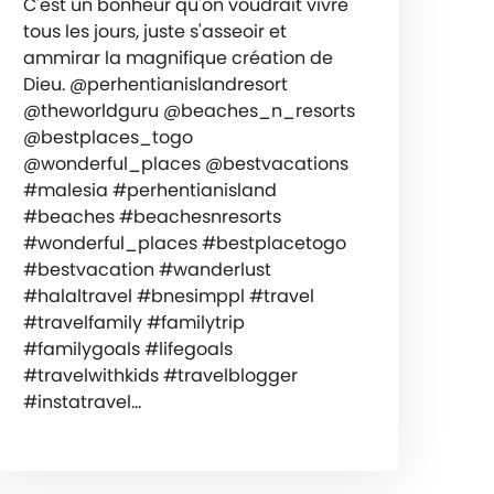
C'est un bonheur qu'on voudrait vivre
tous les jours, juste s'asseoir et
ammirar la magnifique création de
Dieu. @perhentianislandresort
@theworldguru @beaches_n_resorts
@bestplaces_togo
@wonderful_places @bestvacations
#malesia #perhentianisland
#beaches #beachesnresorts
#wonderful_places #bestplacetogo
#bestvacation #wanderlust
#halaltravel #bnesimppl #travel
#travelfamily #familytrip
#familygoals #lifegoals
#travelwithkids #travelblogger
#instatravel…