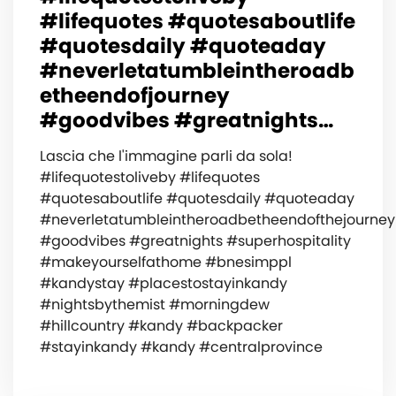
#lifequotes #quotesaboutlife
#quotesdaily #quoteaday
#neverletatumbleintheroadb
etheendofjourney
#goodvibes #greatnights…
Lascia che l'immagine parli da sola!
#lifequotestoliveby #lifequotes
#quotesaboutlife #quotesdaily #quoteaday
#neverletatumbleintheroadbetheendofthejourney
#goodvibes #greatnights #superhospitality
#makeyourselfathome #bnesimppl
#kandystay #placestostayinkandy
#nightsbythemist #morningdew
#hillcountry #kandy #backpacker
#stayinkandy #kandy #centralprovince