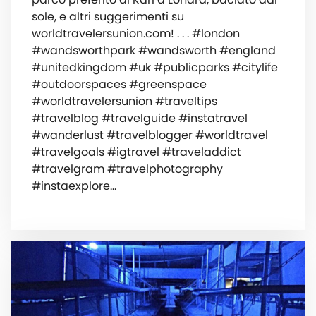
sole, e altri suggerimenti su
worldtravelersunion.com! . . . #london
#wandsworthpark #wandsworth #england
#unitedkingdom #uk #publicparks #citylife
#outdoorspaces #greenspace
#worldtravelersunion #traveltips
#travelblog #travelguide #instatravel
#wanderlust #travelblogger #worldtravel
#travelgoals #igtravel #traveladdict
#travelgram #travelphotography
#instaexplore…