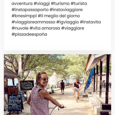
avventura #viaggi #turismo #turista
#instapassaporto #instaviaggiare
#bnesimppl #il meglio del giorno
#viaggiareammasso #igviaggio #instavita
#nuvole #vita amorosa #viaggiare
#plazadeespaña