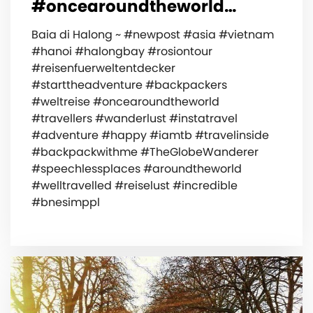
#oncearoundtheworld…
Baia di Halong ~ #newpost #asia #vietnam
#hanoi #halongbay #rosiontour
#reisenfuerweltentdecker
#starttheadventure #backpackers
#weltreise #oncearoundtheworld
#travellers #wanderlust #instatravel
#adventure #happy #iamtb #travelinside
#backpackwithme #TheGlobeWanderer
#speechlessplaces #aroundtheworld
#welltravelled #reiselust #incredible
#bnesimppl