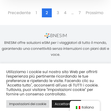
Precedente
1
2
3
4
…
7
Prossimo
BNESIM offre soluzioni eSIM per i viaggiatori di tutto il mondo,
garantendo una connettività senza interruzioni con piani dati e
voce.
Utilizziamo i cookie sul nostro sito Web per offrirti
l'esperienza più pertinente ricordando le tue
preferenze e ripetendo le visite. Facendo clic su
"Accetta tutto", acconsenti all'uso di TUTTI i cookie.
Unità C, 8/F, King Palace Plaza, NO:55 King Yip Street, Kwun Tong,
Tuttavia, puoi visitare "Impostazioni cookie" per
Kowloon, HONG KONG
fornire un consenso controllato.
2017–2025 BNESIM LIMITED Tutti i diritti riservati
Impostazioni dei cookie
Accettare tutti
Normativa Sulla Privacy
Termini e condizioni
Fair Use Policy
Italiano