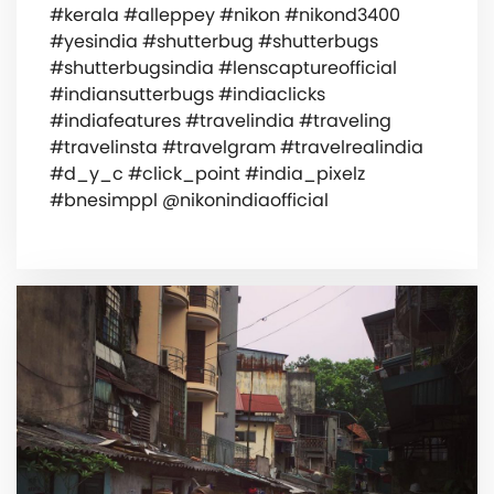
#kerala #alleppey #nikon #nikond3400
#yesindia #shutterbug #shutterbugs
#shutterbugsindia #lenscaptureofficial
#indiansutterbugs #indiaclicks
#indiafeatures #travelindia #traveling
#travelinsta #travelgram #travelrealindia
#d_y_c #click_point #india_pixelz
#bnesimppl @nikonindiaofficial