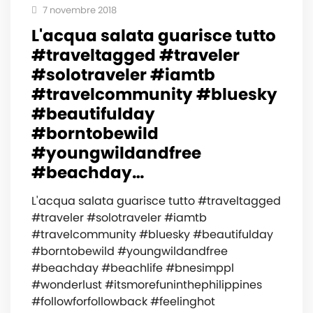
7 novembre 2018
L'acqua salata guarisce tutto
#traveltagged #traveler
#solotraveler #iamtb
#travelcommunity #bluesky
#beautifulday
#borntobewild
#youngwildandfree
#beachday…
L'acqua salata guarisce tutto #traveltagged
#traveler #solotraveler #iamtb
#travelcommunity #bluesky #beautifulday
#borntobewild #youngwildandfree
#beachday #beachlife #bnesimppl
#wonderlust #itsmorefuninthephilippines
#followforfollowback #feelinghot