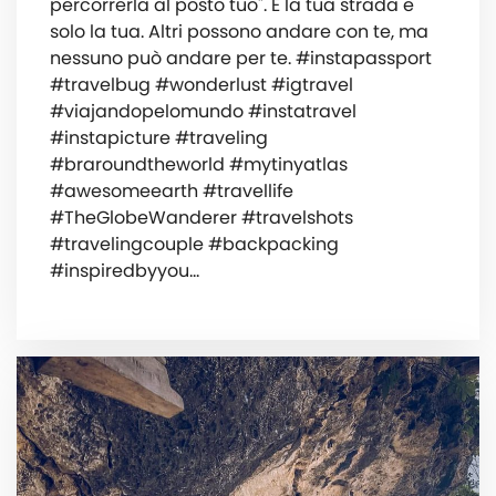
percorrerla al posto tuo". È la tua strada e
solo la tua. Altri possono andare con te, ma
nessuno può andare per te. #instapassport
#travelbug #wonderlust #igtravel
#viajandopelomundo #instatravel
#instapicture #traveling
#braroundtheworld #mytinyatlas
#awesomeearth #travellife
#TheGlobeWanderer #travelshots
#travelingcouple #backpacking
#inspiredbyyou…