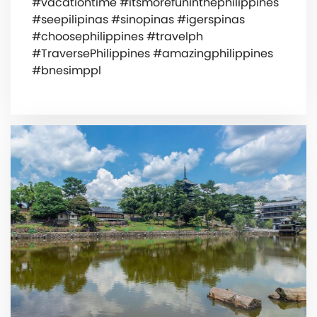
#vacationtime #itsmorefuninthephilippines
#seepilipinas #sinopinas #igerspinas
#choosephilippines #travelph
#TraversePhilippines #amazingphilippines
#bnesimppl