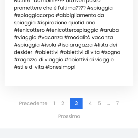
Nutrire i bambini????foto Non posso
promettere che è l'ultima???? #spiaggia
#spiaggiacorpo #abbigliamento da
spiaggia #ispirazione quotidiana
#fenicottero #fenicotterospiaggia #aruba
#viaggio #vacanza #modalità vacanza
#spiaggia #isola #isolaragazza #lista dei
desideri #obiettivi #obiettivi di vita #sogno
#ragazza di viaggio #obiettivi di viaggio
#stile di vita #bnesimppl
Precedente
1
2
3
4
5
…
7
Prossimo