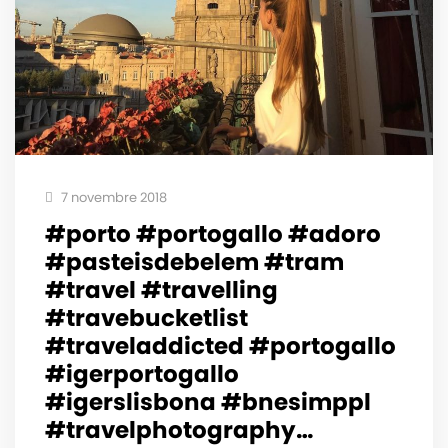
7 novembre 2018
#porto #portogallo #adoro
#pasteisdebelem #tram
#travel #travelling
#travebucketlist
#traveladdicted #portogallo
#igerportogallo
#igerslisbona #bnesimppl
#travelphotography…