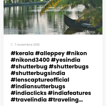
7 novembre 2018
#kerala #alleppey #nikon
#nikond3400 #yesindia
#shutterbug #shutterbugs
#shutterbugsindia
#lenscaptureofficial
#indiansutterbugs
#indiaclicks #indiafeatures
#travelindia #traveling…