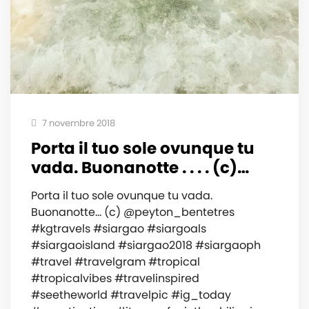
7 novembre 2018
Porta il tuo sole ovunque tu
vada. Buonanotte . . . . (c)…
Porta il tuo sole ovunque tu vada.
Buonanotte... (c) @peyton_bentetres
#kgtravels #siargao #siargoals
#siargaoisland #siargao2018 #siargaoph
#travel #travelgram #tropical
#tropicalvibes #travelinspired
#seetheworld #travelpic #ig_today