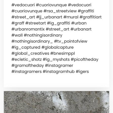
#vedocuori #cuoriovunque #vedocuori
#cuoriovunque #rsa_streetview #graffiti
#street_art #jj_urbanart #mural #graffitiart
#graff #streetart #ig_graffiti #urban
#urbanromantix #street_art #urbanart
#wall #nothingisordinary
#nothingisordinary_ #tv_pointofview
#ig_captured #globalcapture
#global_creatives #bnesimppl
#ecletic_shotz #ig_myshots #picoftheday
#gramoftheday #instagramer
#instagramers #instagramhub #igers