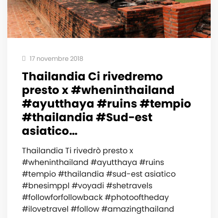
17 novembre 2018
Thailandia Ci rivedremo
presto x #wheninthailand
#ayutthaya #ruins #tempio
#thailandia #Sud-est
asiatico…
Thailandia Ti rivedrò presto x
#wheninthailand #ayutthaya #ruins
#tempio #thailandia #sud-est asiatico
#bnesimppl #voyadi #shetravels
#followforfollowback #photooftheday
#ilovetravel #follow #amazingthailand