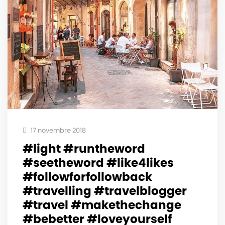
17 novembre 2018
#light #runtheword
#seetheword #like4likes
#followforfollowback
#travelling #travelblogger
#travel #makethechange
#bebetter #loveyourself