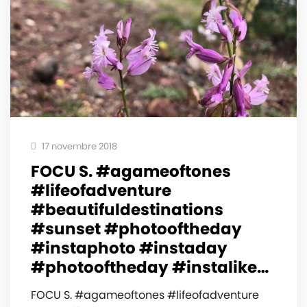
17 novembre 2018
FOCU S. #agameoftones
#lifeofadventure
#beautifuldestinations
#sunset #photooftheday
#instaphoto #instaday
#photooftheday #instalike…
FOCU S. #agameoftones #lifeofadventure