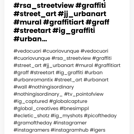
#rsa_streetview #graffiti
#street_art #jj_urbanart
#mural #graffitiart #graff
#streetart #ig_graffiti
#urban…
#vedocuori #cuoriovunque #vedocuori
#cuoriovunque #rsa_streetview #graffiti
#street_art #jj_urbanart #mural #graffitiart
#graff #streetart #ig_graffiti #urban
#urbanromantix #street_art #urbanart
#wall #nothingisordinary
#nothingisordinary_ #tv_pointofview
#ig_captured #globalcapture
#global_creatives #bnesimppl
#ecletic_shotz #ig_myshots #picoftheday
#gramoftheday #instagramer
#instagramers #instagramhub #igers