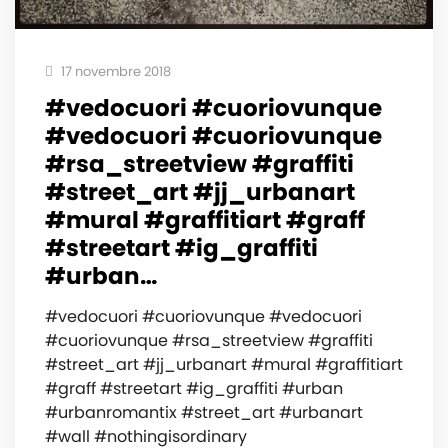
17 novembre 2018
#vedocuori #cuoriovunque
#vedocuori #cuoriovunque
#rsa_streetview #graffiti
#street_art #jj_urbanart
#mural #graffitiart #graff
#streetart #ig_graffiti
#urban…
#vedocuori #cuoriovunque #vedocuori
#cuoriovunque #rsa_streetview #graffiti
#street_art #jj_urbanart #mural #graffitiart
#graff #streetart #ig_graffiti #urban
#urbanromantix #street_art #urbanart
#wall #nothingisordinary