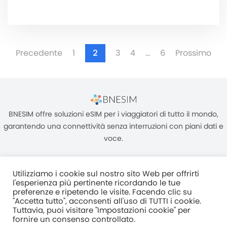
Precedente
1
2
3
4
…
6
Prossimo
BNESIM offre soluzioni eSIM per i viaggiatori di tutto il mondo,
garantendo una connettività senza interruzioni con piani dati e
voce.
Utilizziamo i cookie sul nostro sito Web per offrirti
l'esperienza più pertinente ricordando le tue
preferenze e ripetendo le visite. Facendo clic su
"Accetta tutto", acconsenti all'uso di TUTTI i cookie.
Unità C, 8/F, King Palace Plaza, NO:55 King Yip Street, Kwun Tong,
Tuttavia, puoi visitare "Impostazioni cookie" per
Kowloon, HONG KONG
fornire un consenso controllato.
2017–2025 BNESIM LIMITED Tutti i diritti riservati