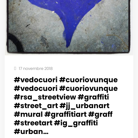
17 novembre 2018
#vedocuori #cuoriovunque
#vedocuori #cuoriovunque
#rsa_streetview #graffiti
#street_art #jj_urbanart
#mural #graffitiart #graff
#streetart #ig_graffiti
#urban…