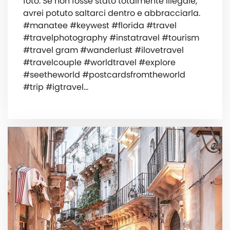
foto. Se non fosse stato totalmente illegale,
avrei potuto saltarci dentro e abbracciarla.
#manatee #keywest #florida #travel
#travelphotography #instatravel #tourism
#travel gram #wanderlust #ilovetravel
#travelcouple #worldtravel #explore
#seetheworld #postcardsfromtheworld
#trip #igtravel…