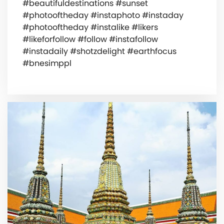
#beautifuldestinations #sunset
#photooftheday #instaphoto #instaday
#photooftheday #instalike #likers
#likeforfollow #follow #instafollow
#instadaily #shotzdelight #earthfocus
#bnesimppl