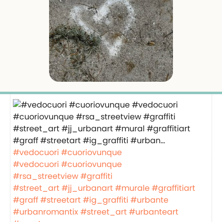
#vedocuori
#cuoriovunque
#vedocuori
#cuoriovunque
#rsa_streetview
#graffiti
#street_art
#jj_urbanart
#murale
#graffitiart
#graff
#streetart
#ig_graffiti
#urbante
#urbanromantix
#street_art
#urbanteart