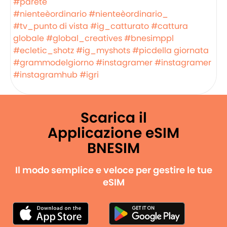
#parete
#nienteèordinario
#nienteèordinario_
#tv_punto di vista
#ig_catturato
#cattura
globale
#global_creatives
#bnesimppl
#ecletic_shotz
#ig_myshots
#picdella giornata
#grammodelgiorno
#instagramer
#instagramer
#instagramhub
#igri
Scarica il
Applicazione eSIM
BNESIM
Il modo semplice e veloce per gestire le tue
eSIM