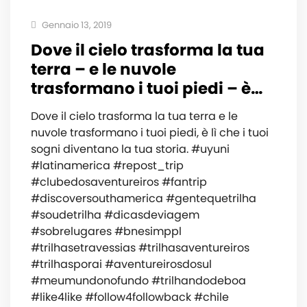
Gennaio 13, 2019
Dove il cielo trasforma la tua
terra – e le nuvole
trasformano i tuoi piedi – è…
Dove il cielo trasforma la tua terra e le
nuvole trasformano i tuoi piedi, è lì che i tuoi
sogni diventano la tua storia. #uyuni
#latinamerica #repost_trip
#clubedosaventureiros #fantrip
#discoversouthamerica #gentequetrilha
#soudetrilha #dicasdeviagem
#sobrelugares #bnesimppl
#trilhasetravessias #trilhasaventureiros
#trilhasporai #aventureirosdosul
#meumundonofundo #trilhandodeboa
#like4like #follow4followback #chile