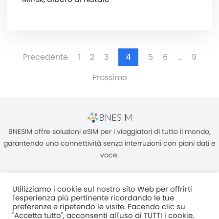
Precedente
1
2
3
4
5
6
…
9
Prossimo
BNESIM offre soluzioni eSIM per i viaggiatori di tutto il mondo,
garantendo una connettività senza interruzioni con piani dati e
voce.
Utilizziamo i cookie sul nostro sito Web per offrirti
l'esperienza più pertinente ricordando le tue
preferenze e ripetendo le visite. Facendo clic su
"Accetta tutto", acconsenti all'uso di TUTTI i cookie.
Unità C, 8/F, King Palace Plaza, NO:55 King Yip Street, Kwun Tong,