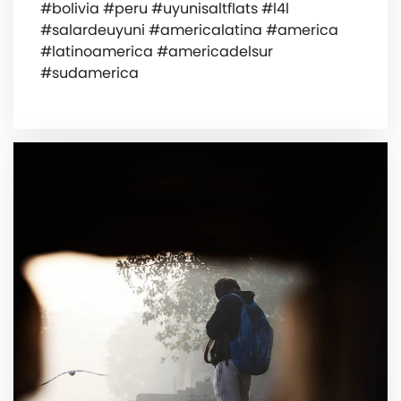
#bolivia #peru #uyunisaltflats #l4l
#salardeuyuni #americalatina #america
#latinoamerica #americadelsur
#sudamerica