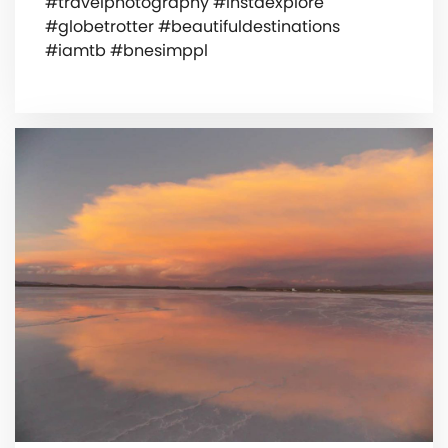
#travelphotography #instaexplore
#globetrotter #beautifuldestinations
#iamtb #bnesimppl