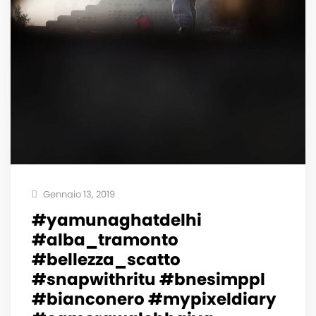
Gennaio 13, 2019
#yamunaghatdelhi
#alba_tramonto
#bellezza_scatto
#snapwithritu #bnesimppl
#bianconero #mypixeldiary