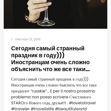
Gennaio 13, 2019
Сегодня самый странный
праздник в году)))
Иностранцам очень сложно
объяснить что же все таки…
Сегодня самый странный праздник в году)))
Иностранцам очень сложно бъяснить что все таки
празднуют “russkie”… E per il nostro prossimo
problema non posso scrivere Счастливого
STAROго Нового года, друзья!!! . #lovetotravel
#traveler #travelislife #beautifulworld