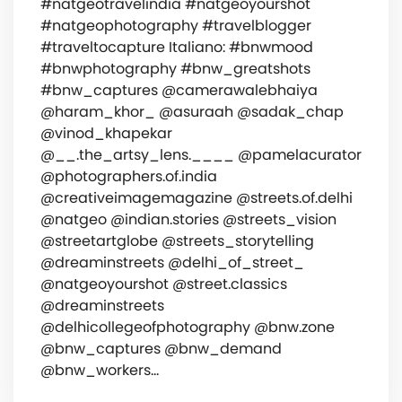
#natgeotravelindia #natgeoyourshot
#natgeophotography #travelblogger
#traveltocapture Italiano: #bnwmood
#bnwphotography #bnw_greatshots
#bnw_captures @camerawalebhaiya
@haram_khor_ @asuraah @sadak_chap
@vinod_khapekar
@__.the_artsy_lens.____ @pamelacurator
@photographers.of.india
@creativeimagemagazine @streets.of.delhi
@natgeo @indian.stories @streets_vision
@streetartglobe @streets_storytelling
@dreaminstreets @delhi_of_street_
@natgeoyourshot @street.classics
@dreaminstreets
@delhicollegeofphotography @bnw.zone
@bnw_captures @bnw_demand
@bnw_workers…