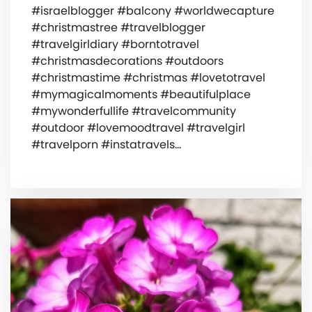
#israelblogger #balcony #worldwecapture
#christmastree #travelblogger
#travelgirldiary #borntotravel
#christmasdecorations #outdoors
#christmastime #christmas #lovetotravel
#mymagicalmoments #beautifulplace
#mywonderfullife #travelcommunity
#outdoor #lovemoodtravel #travelgirl
#travelporn #instatravels…