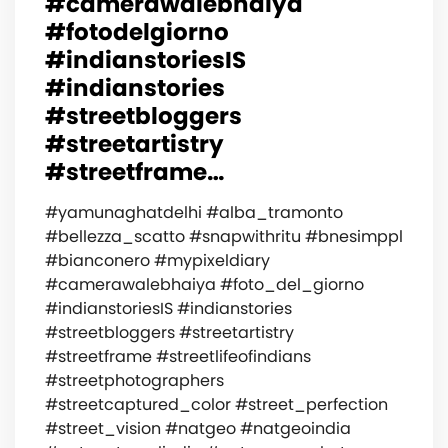
#camerawalebhaiya
#fotodelgiorno
#indianstoriesIS
#indianstories
#streetbloggers
#streetartistry
#streetframe…
#yamunaghatdelhi #alba_tramonto
#bellezza_scatto #snapwithritu #bnesimppl
#bianconero #mypixeldiary
#camerawalebhaiya #foto_del_giorno
#indianstoriesIS #indianstories
#streetbloggers #streetartistry
#streetframe #streetlifeofindians
#streetphotographers
#streetcaptured_color #street_perfection
#street_vision #natgeo #natgeoindia