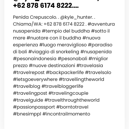
+62 878 6174 8222.…
Penida Crepuscolo. . @kyle_hunter. .
Chiama/WA: +62 878 6174 8222 . #avventura
nusapenida #tempio del buddha #sotto il
mare #nuotare con il buddha #nuova
esperienza #luogo meraviglioso #paradiso
di bali #viaggio di snorkeling #nusapenida
#pesonaindonesia #pesonabali #miglior
prezzo #nuove destinazioni #travelasia
#travelrepost #backpackerlife #travelsolo
#letsgoeverywhere #travellingtheworld
#travelblog #travelbloggerlife
#travelingpost #travelingcouple
#travelguide #travelthroughtheworld
#passionpassport #borntotravel
#bnesimppl #incontrailmomento