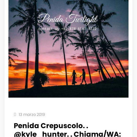
13 marzo 2019
Penida Crepuscolo. .
@kyle_hunter. . Chiama/WA: