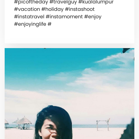
#picoftheday #travelguy #kualalumpur
#vacation #holiday #instashoot
#instatravel #instamoment #enjoy
#enjoyinglife #