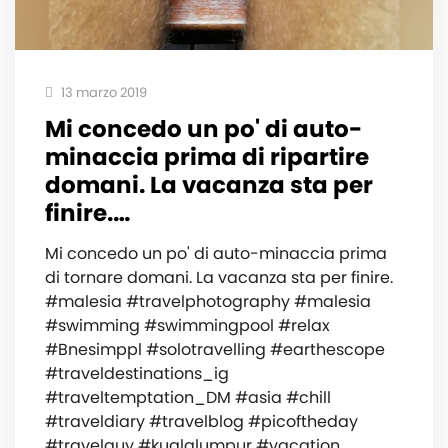
13 marzo 2019
Mi concedo un po' di auto-
minaccia prima di ripartire
domani. La vacanza sta per
finire.…
Mi concedo un po' di auto-minaccia prima
di tornare domani. La vacanza sta per finire.
#malesia #travelphotography #malesia
#swimming #swimmingpool #relax
#Bnesimppl #solotravelling #earthescope
#traveldestinations_ig
#traveltemptation_DM #asia #chill
#traveldiary #travelblog #picoftheday
#travelguy #kualalumpur #vacation