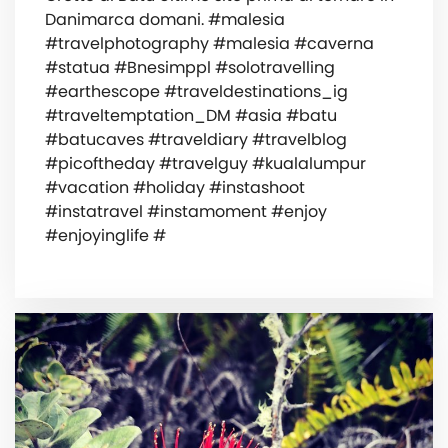
Danimarca domani. #malesia
#travelphotography #malesia #caverna
#statua #Bnesimppl #solotravelling
#earthescope #traveldestinations_ig
#traveltemptation_DM #asia #batu
#batucaves #traveldiary #travelblog
#picoftheday #travelguy #kualalumpur
#vacation #holiday #instashoot
#instatravel #instamoment #enjoy
#enjoyinglife #