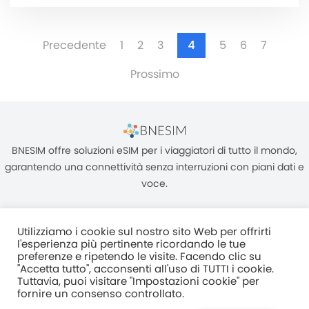
Precedente
1
2
3
4
5
6
7
Prossimo
BNESIM offre soluzioni eSIM per i viaggiatori di tutto il mondo,
garantendo una connettività senza interruzioni con piani dati e
voce.
Utilizziamo i cookie sul nostro sito Web per offrirti
l'esperienza più pertinente ricordando le tue
preferenze e ripetendo le visite. Facendo clic su
"Accetta tutto", acconsenti all'uso di TUTTI i cookie.
Unità C, 8/F, King Palace Plaza, NO:55 King Yip Street, Kwun Tong,
Tuttavia, puoi visitare "Impostazioni cookie" per
Kowloon, HONG KONG
fornire un consenso controllato.
2017–2025 BNESIM LIMITED Tutti i diritti riservati