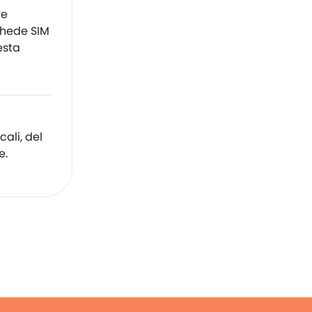
re
chede SIM
esta
ali, del
e.