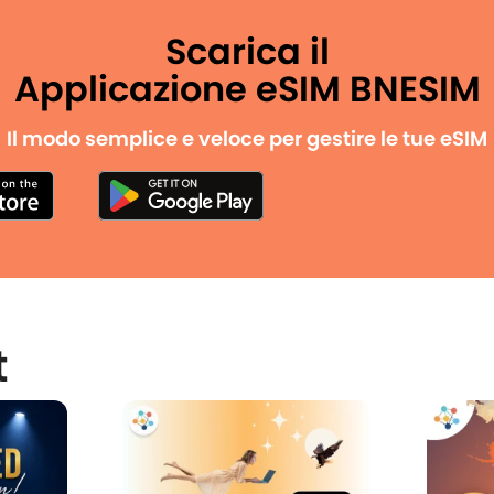
Scarica il
Applicazione eSIM BNESIM
Il modo semplice e veloce per gestire le tue eSIM
t