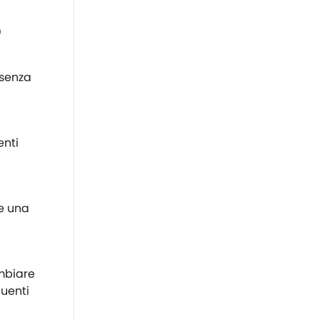
?
 senza
enti
he una
ambiare
quenti