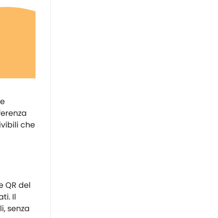
te
fferenza
vibili che
ce QR del
i. Il
i, senza