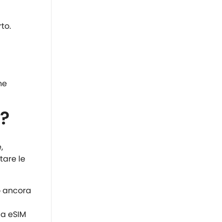
to.
ne
M?
,
tare le
ro ancora
ua eSIM