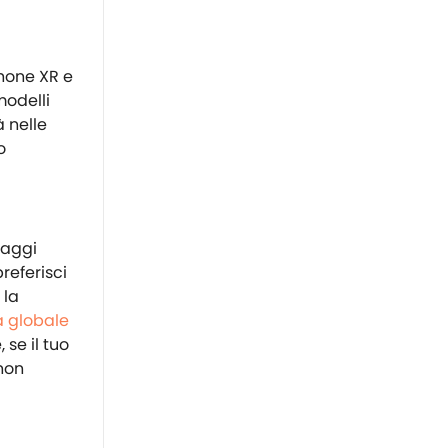
Phone XR e
modelli
à nelle
o
iaggi
referisci
 la
a globale
 se il tuo
 non