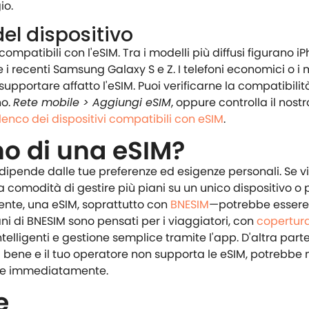
io.
el dispositivo
compatibili con l'eSIM. Tra i modelli più diffusi figurano i
e i recenti Samsung Galaxy S e Z. I telefoni economici o i 
pportare affatto l'eSIM. Puoi verificarne la compatibilit
no.
Rete mobile > Aggiungi eSIM
, oppure controlla il nostr
lenco dei dispositivi compatibili con eSIM
.
no di una eSIM?
dipende dalle tue preferenze ed esigenze personali. Se v
la comodità di gestire più piani su un unico dispositivo o p
ente, una eSIM, soprattutto con
BNESIM
—potrebbe essere
iani di BNESIM sono pensati per i viaggiatori, con
copertur
intelligenti e gestione semplice tramite l'app. D'altra parte,
a bene e il tuo operatore non supporta le eSIM, potrebbe
re immediatamente.
e