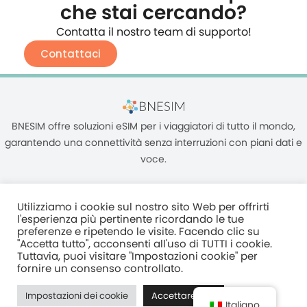
che stai cercando?
Contatta il nostro team di supporto!
Contattaci
BNESIM offre soluzioni eSIM per i viaggiatori di tutto il mondo,
garantendo una connettività senza interruzioni con piani dati e
voce.
Utilizziamo i cookie sul nostro sito Web per offrirti
l'esperienza più pertinente ricordando le tue
preferenze e ripetendo le visite. Facendo clic su
"Accetta tutto", acconsenti all'uso di TUTTI i cookie.
Unità C, 8/F, King Palace Plaza, NO:55 King Yip Street, Kwun Tong,
Tuttavia, puoi visitare "Impostazioni cookie" per
Kowloon, HONG KONG
fornire un consenso controllato.
2017–2025 BNESIM LIMITED Tutti i diritti riservati
Impostazioni dei cookie
Accettare tutti
Normativa Sulla Privacy
Termini e condizioni
Fair Use Policy
Italiano