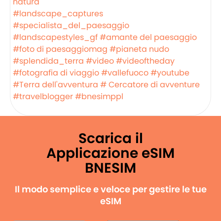
natura
#landscape_captures
#specialista_del_paesaggio
#landscapestyles_gf
#amante del paesaggio
#foto di paesaggiomag
#pianeta nudo
#splendida_terra
#video
#videoftheday
#fotografia di viaggio
#vallefuoco
#youtube
#Terra dell'avventura
# Cercatore di avventure
#travelblogger
#bnesimppl
Scarica il
Applicazione eSIM
BNESIM
Il modo semplice e veloce per gestire le tue
eSIM