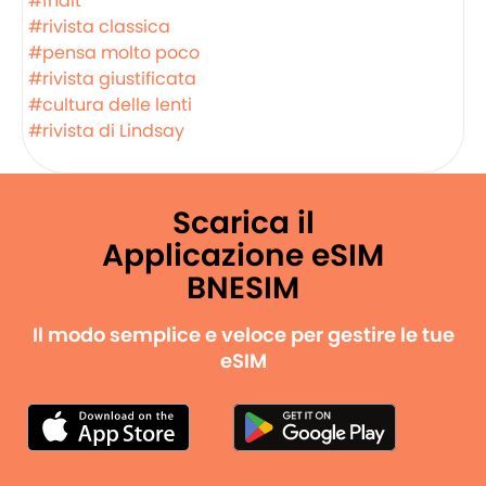
#fndit
#rivista classica
#pensa molto poco
#rivista giustificata
#cultura delle lenti
#rivista di Lindsay
Scarica il
Applicazione eSIM
BNESIM
Il modo semplice e veloce per gestire le tue
eSIM