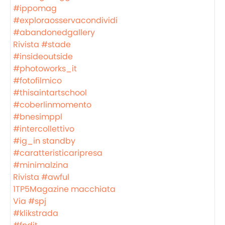
#ippomag
#exploraosservacondividi
#abandonedgallery
Rivista #stade
#insideoutside
#photoworks_it
#fotofilmico
#thisaintartschool
#coberlinmomento
#bnesimppl
#intercollettivo
#ig_in standby
#caratteristicaripresa
#minimalzina
Rivista #awful
1TP5Magazine macchiata
Via #spj
#klikstrada