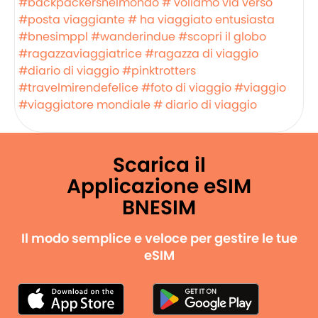
#backpackersnelmondo
# voliamo via verso
#posta viaggiante
# ha viaggiato entusiasta
#bnesimppl
#wanderindue
#scopri il globo
#ragazzaviaggiatrice
#ragazza di viaggio
#diario di viaggio
#pinktrotters
#travelmirendefelice
#foto di viaggio
#viaggio
#viaggiatore mondiale
# diario di viaggio
Scarica il
Applicazione eSIM
BNESIM
Il modo semplice e veloce per gestire le tue
eSIM