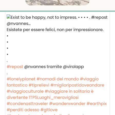
Esistete per essere felici, non per impressionare.
•
•
•
•
.
#repost
@nvannes tramite @virolapp
.
#lonelyplanet
#nomadi del mondo
#viaggio
fantastico
#tlprelievi
#miglioripostidoveandare
#viaggioculturale
#viaggiare in solitaria è
divertente
1TP5Luoghi_meravigliosi
#condenasttraveler
#wanderxwonder
#earthpix
#perditi adesso
#gltlove