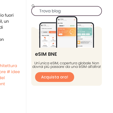
io fuori
l, un
di
on
eSIM BNE
Un'unica eSIM, copertura globale Non
hitettura
dovrai più passare da una eSIM all'altra!
ore
# idee
Acquista ora!
del
ent