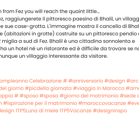
z, raggiungerete il pittoresco paesino di Bhalil, un villagg
 le sue case-grotta. L'immagine mostra il cancello di Bhali
e (abitazioni in grotte) costruite su un pittoresco pendio 
miglia a sud di Fez. Bhalil è una cittadina sonnolenta e
ha un hotel né un ristorante ed è difficile da trovare se n
nque un villaggio interessante da visitare.
ompleanno
Celebrazione #
#anniversario
#design
#arc
del giorno
#picdella giornata
#viaggio in Marocco
#am
oppia #
#sposo
#sposa
#giorno del matrimonio
#sede 
h
#ispirazione per il matrimonio
#maroccovacanze
#ev
design
1TP5Luna di miele
1TP5Vacanze
#designinspo