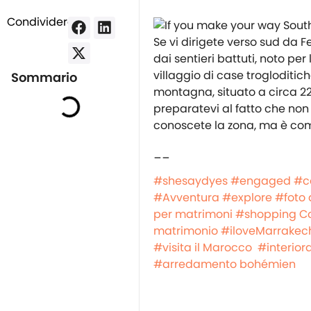
Condividere:
Se vi dirigete verso sud da Fe
dai sentieri battuti, noto per
villaggio di case trogloditich
Sommario
montagna, situato a circa 22 
preparatevi al fatto che non 
conoscete la zona, ma è comu
__
#shesaydyes
#engaged
#c
#Avventura
#explore
#foto 
per matrimoni
#shopping
C
matrimonio
#iloveMarrakec
#visita il Marocco
#interior
#arredamento bohémien