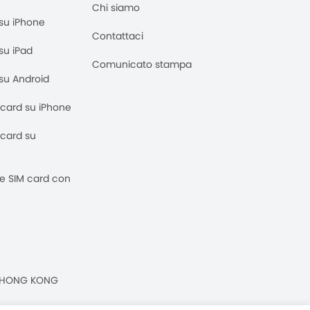
Chi siamo
M su iPhone
Contattaci
 su iPad
Comunicato stampa
M su Android
M card su iPhone
M card su
 e SIM card con
n, HONG KONG