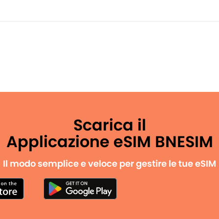
Scarica il
Applicazione eSIM BNESIM
Il modo semplice e veloce per gestire le tue eSIM