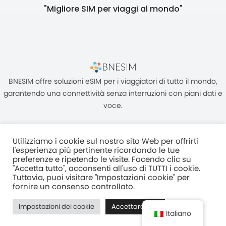
"Migliore SIM per viaggi al mondo"
BNESIM offre soluzioni eSIM per i viaggiatori di tutto il mondo,
garantendo una connettività senza interruzioni con piani dati e
voce.
Utilizziamo i cookie sul nostro sito Web per offrirti
l'esperienza più pertinente ricordando le tue
preferenze e ripetendo le visite. Facendo clic su
"Accetta tutto", acconsenti all'uso di TUTTI i cookie.
Unità C, 8/F, King Palace Plaza, NO:55 King Yip Street, Kwun Tong,
Tuttavia, puoi visitare "Impostazioni cookie" per
Kowloon, HONG KONG
fornire un consenso controllato.
2017–2025 BNESIM LIMITED Tutti i diritti riservati
Impostazioni dei cookie
Accettare tutti
Normativa Sulla Privacy
Termini e condizioni
Fair Use Policy
Italiano