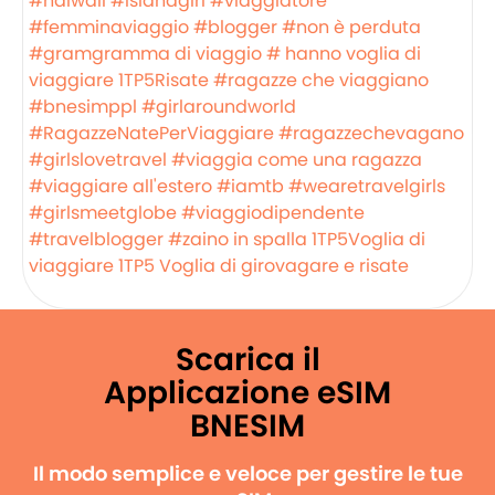
#haiwaii
#islandgirl
#viaggiatore
#femminaviaggio
#blogger
#non è perduta
#gramgramma di viaggio
# hanno voglia di
viaggiare
1TP5Risate
#ragazze che viaggiano
#bnesimppl
#girlaroundworld
#RagazzeNatePerViaggiare
#ragazzechevagano
#girlslovetravel
#viaggia come una ragazza
#viaggiare all'estero
#iamtb
#wearetravelgirls
#girlsmeetglobe
#viaggiodipendente
#travelblogger
#zaino in spalla
1TP5Voglia di
viaggiare
1TP5 Voglia di girovagare e risate
Scarica il
Applicazione eSIM
BNESIM
Il modo semplice e veloce per gestire le tue