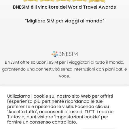
BNESIM è il vincitore del World Travel Awards
"Migliore SIM per viaggi al mondo"
BNESIM offre soluzioni eSIM per i viaggiatori di tutto il mondo,
garantendo una connettività senza interruzioni con piani dati e
voce.
Utilizziamo i cookie sul nostro sito Web per offrirti
l'esperienza più pertinente ricordando le tue
preferenze e ripetendo le visite. Facendo clic su
"Accetta tutto", acconsenti all'uso di TUTTI i cookie.
Unità C, 8/F, King Palace Plaza, NO:55 King Yip Street, Kwun Tong,
Tuttavia, puoi visitare "Impostazioni cookie" per
Kowloon, HONG KONG
fornire un consenso controllato.
2017–2025 BNESIM LIMITED Tutti i diritti riservati