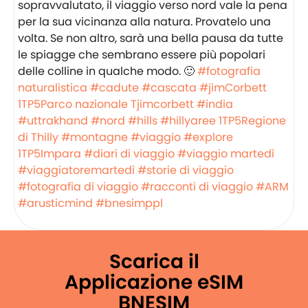
sopravvalutato, il viaggio verso nord vale la pena
per la sua vicinanza alla natura. Provatelo una
volta. Se non altro, sarà una bella pausa da tutte
le spiagge che sembrano essere più popolari
delle colline in qualche modo. 🙂
#fotografia
naturalistica
#cadute
#cascata
#jimCorbett
1TP5Parco nazionale Tjimcorbett
#india
#uttrakhand
#nord
#hills
#hillyaree
1TP5Regione
di Thilly
#montagne
#viaggio
#explore
1TP5Impara
#diari di viaggio
#viaggio martedì
#viaggiatoremartedì
#storie di viaggio
#fotografia di viaggio
#racconti di viaggio
#ARM
#arusticmind
#bnesimppl
Scarica il
Applicazione eSIM
BNESIM