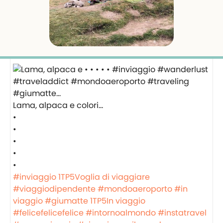
Lama, alpaca e colori…
•
•
•
•
•
#inviaggio
1TP5Voglia di viaggiare
#viaggiodipendente
#mondoaeroporto
#in
viaggio
#giumatte
1TP5In viaggio
#felicefelicefelice
#intornoalmondo
#instatravel