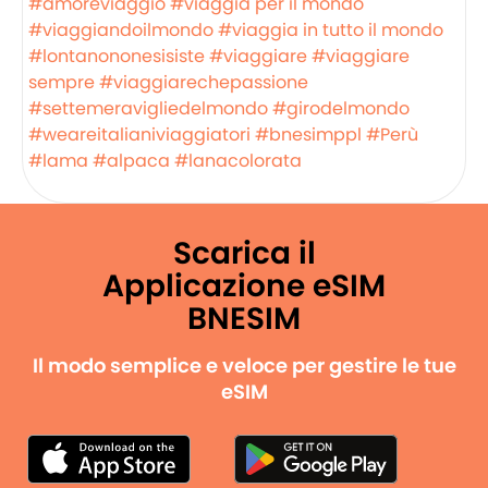
#amoreviaggio
#viaggia per il mondo
#viaggiandoilmondo
#viaggia in tutto il mondo
#lontanononesisiste
#viaggiare
#viaggiare
sempre
#viaggiarechepassione
#settemeravigliedelmondo
#girodelmondo
#weareitalianiviaggiatori
#bnesimppl
#Perù
#lama
#alpaca
#lanacolorata
Scarica il
Applicazione eSIM
BNESIM
Il modo semplice e veloce per gestire le tue
eSIM