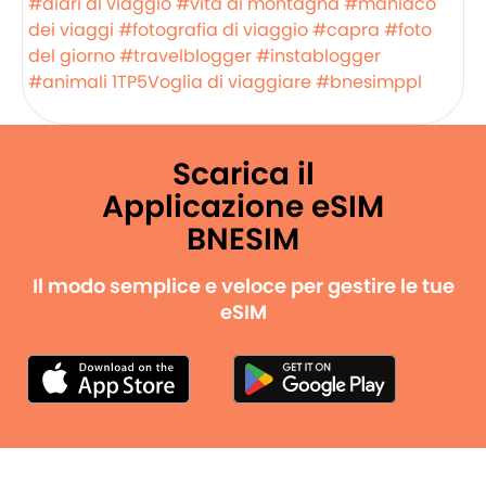
#diari di viaggio
#vita di montagna
#maniaco
dei viaggi
#fotografia di viaggio
#capra
#foto
del giorno
#travelblogger
#instablogger
#animali
1TP5Voglia di viaggiare
#bnesimppl
Scarica il
Applicazione eSIM
BNESIM
Il modo semplice e veloce per gestire le tue
eSIM