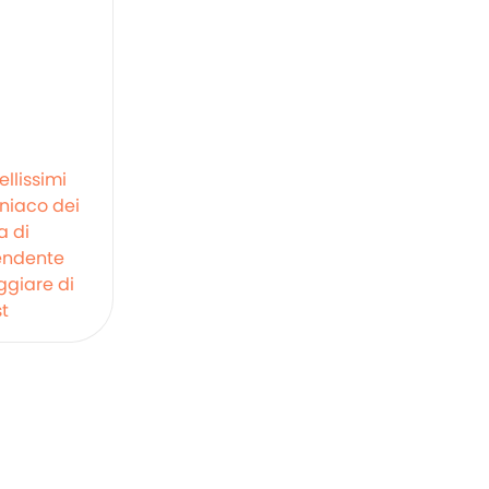
llissimi
iaco dei
a di
endente
ggiare di
t