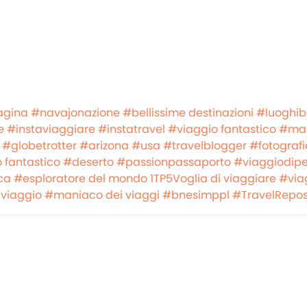
agina
#navajonazione
#bellissime destinazioni
#luoghibe
e
#instaviaggiare
#instatravel
#viaggio fantastico
#man
#globetrotter
#arizona
#usa
#travelblogger
#fotografi
 fantastico
#deserto
#passionpassaporto
#viaggiodip
ca
#esploratore del mondo
1TP5Voglia di viaggiare
#via
viaggio
#maniaco dei viaggi
#bnesimppl
#TravelRepos