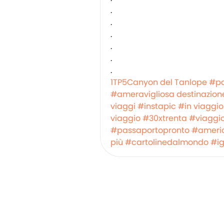
.
.
.
.
.
.
1TP5Canyon del Tanlope
#p
#ameravigliosa destinazion
viaggi
#instapic
#in viaggio
viaggio
#30xtrenta
#viaggio
#passaportopronto
#ameri
più
#cartolinedalmondo
#ig