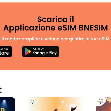
Scarica il
Applicazione eSIM BNESIM
Il modo semplice e veloce per gestire le tue eSIM
t