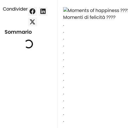
Condividere:
Momenti di felicità ????
.
.
Sommario
.
.
.
.
.
.
.
.
.
.
.
.
.
.