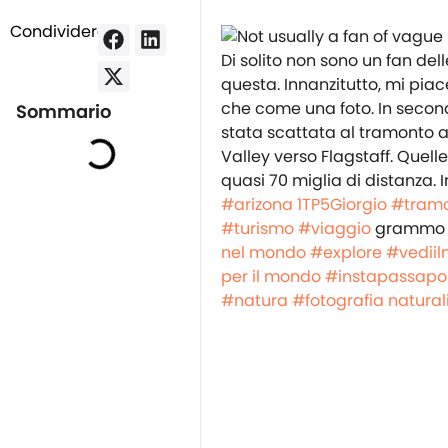
Condividere:
Di solito non sono un fan de
questa. Innanzitutto, mi piace
che come una foto. In secon
Sommario
stata scattata al tramonto a
Valley verso Flagstaff. Quell
quasi 70 miglia di distanza. I
#arizona
1TP5Giorgio
#tram
#turismo
#viaggio
gramm
nel mondo
#explore
#vedii
per il mondo
#instapassapo
#natura
#fotografia natural