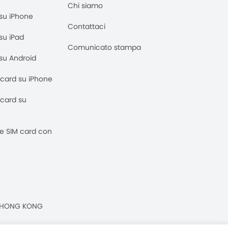
Chi siamo
M su iPhone
Contattaci
 su iPad
Comunicato stampa
M su Android
M card su iPhone
M card su
 e SIM card con
n, HONG KONG