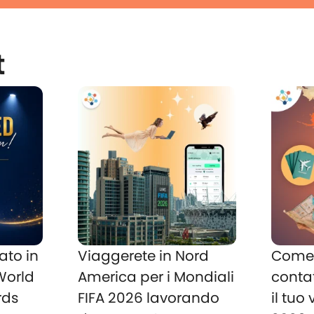
t
ato in
Viaggerete in Nord
Come 
 World
America per i Mondiali
conta
rds
FIFA 2026 lavorando
il tuo