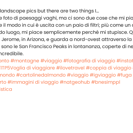
lle foto di paesaggi vaghi, ma ci sono due cose che mi pi
 il modo in cui è uscita con un paio di filtri; più come un 
do luogo, mi piace semplicemente perché mi stupisce. 
 Jerome, in Arizona, e guarda a nord-ovest attraverso la
e sono le San Francisco Peaks in lontananza, coperte di n
ncredibile.
onto
#montagne
#viaggio
#fotografia di viaggio
#insta
o
1TP5Voglia di viaggiare
#ilovetravel
#coppia di viaggio
lmondo
#cartolinedalmondo
#viaggio
#igviaggio
#fuga
rto
#immagini di viaggio
#natgeohub
#bnesimppl
istica