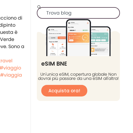
acciono di
dipinto
Questa è
 Verde
eve. Sono a
travel
eSIM BNE
#viaggio
Un'unica eSIM, copertura globale Non
#viaggia
dovrai più passare da una eSIM all'altra!
Acquista ora!