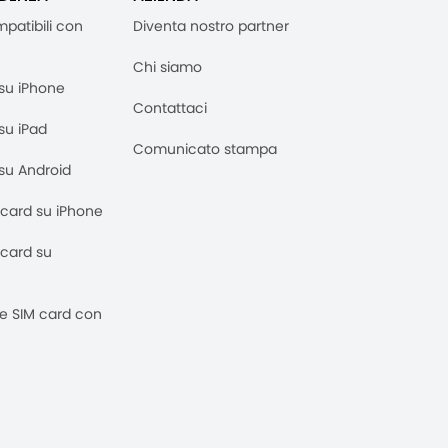
mpatibili con
Diventa nostro partner
Chi siamo
M su iPhone
Contattaci
 su iPad
Comunicato stampa
M su Android
M card su iPhone
M card su
 e SIM card con