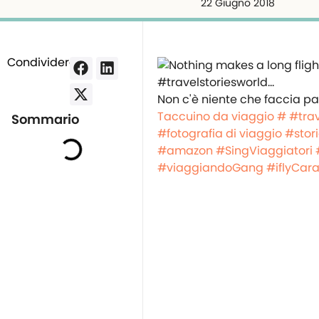
22 Giugno 2018
Condividere:
Non c'è niente che faccia pa
Taccuino da viaggio #
#trav
Sommario
#fotografia di viaggio
#stori
#amazon
#SingViaggiatori
#viaggiandoGang
#iflyCara