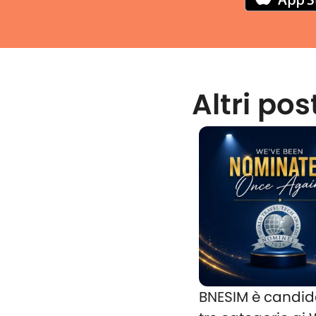
Altri pos
BNESIM è candid