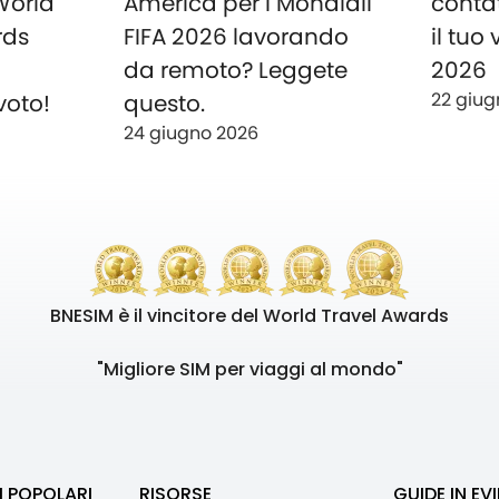
 World
America per i Mondiali
conta
rds
FIFA 2026 lavorando
il tuo
o
da remoto? Leggete
2026
22 giug
voto!
questo.
24 giugno 2026
BNESIM è il vincitore del World Travel Awards
"Migliore SIM per viaggi al mondo"
I POPOLARI
RISORSE
GUIDE IN EV