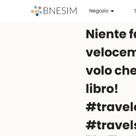
Negozio
Niente f
velocem
volo ch
libro!
#travel
#travel