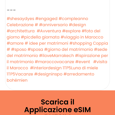
___
#shesaydyes
#engaged
#compleanno
Celebrazione #
#anniversario
#design
#architettura
#Avventura
#explore
#foto del
giorno
#picdella giornata
#viaggio in Marocco
#amore
# idee per matrimoni
#shopping
Coppia
#
#sposo
#sposa
#giorno del matrimonio
#sede
del matrimonio
#iloveMarrakech
#ispirazione per
il matrimonio
#maroccovacanze
#event
#visita
il Marocco
#interiordesign
1TP5Luna di miele
1TP5Vacanze
#designinspo
#arredamento
bohémien
Scarica il
Applicazione eSIM