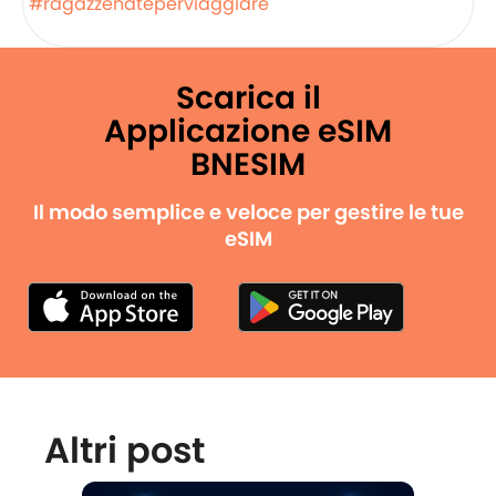
#ragazzenateperviaggiare
Scarica il
Applicazione eSIM
BNESIM
Il modo semplice e veloce per gestire le tue
eSIM
Altri post