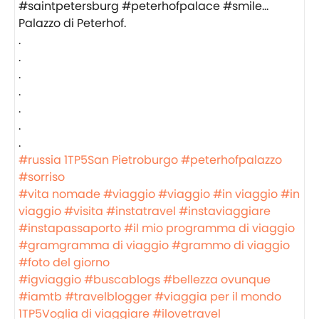
Palazzo di Peterhof.
.
.
.
.
.
.
.
#russia
1TP5San Pietroburgo
#peterhofpalazzo
#sorriso
#vita nomade
#viaggio
#viaggio
#in viaggio
#in
viaggio
#visita
#instatravel
#instaviaggiare
#instapassaporto
#il mio programma di viaggio
#gramgramma di viaggio
#grammo di viaggio
#foto del giorno
#igviaggio
#buscablogs
#bellezza ovunque
#iamtb
#travelblogger
#viaggia per il mondo
1TP5Voglia di viaggiare
#ilovetravel