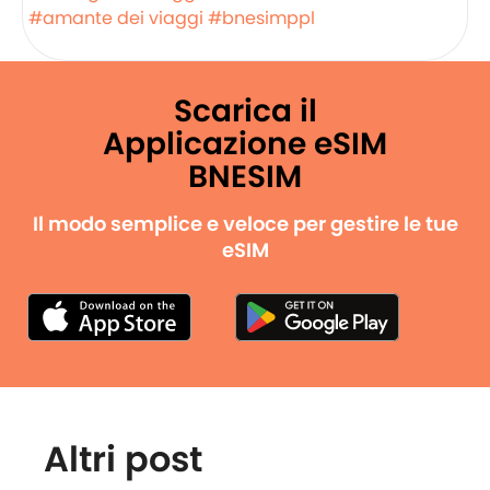
#amante dei viaggi
#bnesimppl
Scarica il
Applicazione eSIM
BNESIM
Il modo semplice e veloce per gestire le tue
eSIM
Altri post