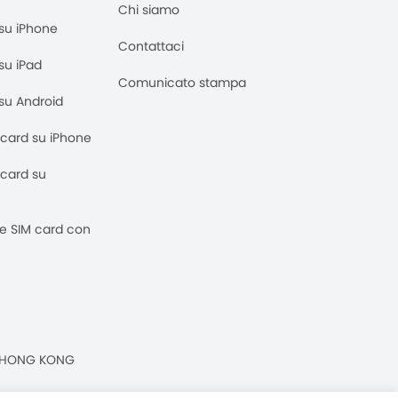
Chi siamo
M su iPhone
Contattaci
 su iPad
Comunicato stampa
M su Android
M card su iPhone
M card su
 e SIM card con
n, HONG KONG