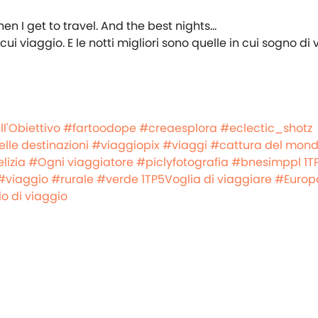
n cui viaggio. E le notti migliori sono quelle in cui sogno di
l'Obiettivo
#fartoodope
#creaesplora
#eclectic_shotz
lle destinazioni
#viaggiopix
#viaggi
#cattura del mon
lizia
#Ogni viaggiatore
#piclyfotografia
#bnesimppl
1T
#viaggio
#rurale
#verde
1TP5Voglia di viaggiare
#Europ
io di viaggio