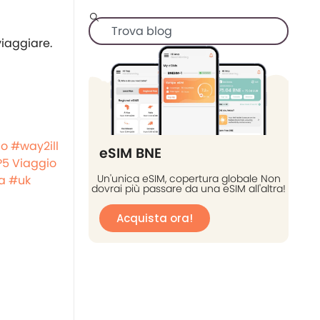
 viaggiare.
do
#way2ill
eSIM BNE
P5 Viaggio
Un'unica eSIM, copertura globale Non
a
#uk
dovrai più passare da una eSIM all'altra!
Acquista ora!