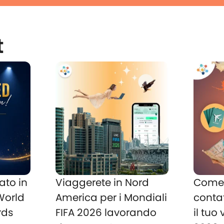
t
ato in
Viaggerete in Nord
Come 
 World
America per i Mondiali
conta
rds
FIFA 2026 lavorando
il tuo