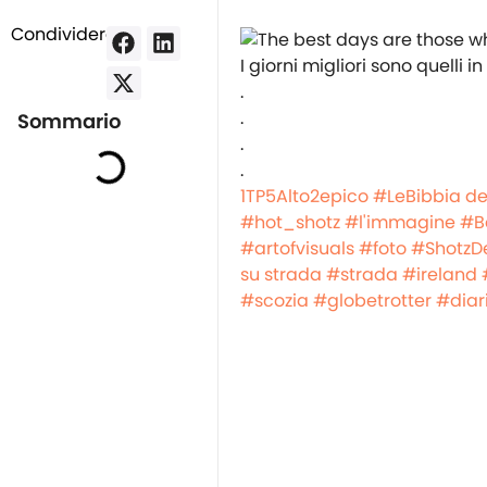
Condividere:
I giorni migliori sono quelli i
.
.
Sommario
.
.
1TP5Alto2epico
#LeBibbia del
#hot_shotz
#l'immagine
#Be
#artofvisuals
#foto
#ShotzDe
su strada
#strada
#ireland
#scozia
#globetrotter
#diar